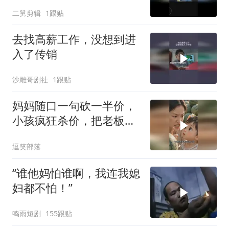
二舅剪辑
1跟贴
去找高薪工作，没想到进
入了传销
沙雕哥剧社
1跟贴
妈妈随口一句砍一半价，
小孩疯狂杀价，把老板气
到咬牙切齿
逗笑部落
“谁他妈怕谁啊，我连我媳
妇都不怕！”
鸣雨短剧
155跟贴