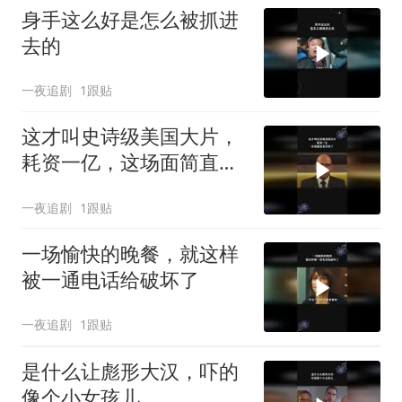
身手这么好是怎么被抓进
去的
一夜追剧
1跟贴
这才叫史诗级美国大片，
耗资一亿，这场面简直没
谁了
一夜追剧
1跟贴
一场愉快的晚餐，就这样
被一通电话给破坏了
一夜追剧
1跟贴
是什么让彪形大汉，吓的
像个小女孩儿