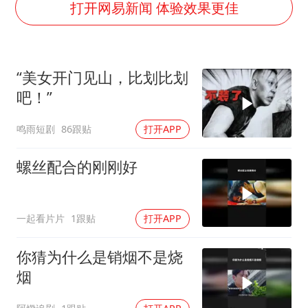
打开网易新闻 体验效果更佳
直击东北超：哈尔滨vs通辽
专家：出口是当前资产定价的宏观条件
香港宏福苑火灾或由烟头引起
“美女开门见山，比划比划
吧！”
几元成本的AI广告导致千万市值蒸发
浙江台州《告全体市民书》
鸣雨短剧
86跟贴
打开APP
酒店回应车内过夜被收150元
螺丝配合的刚刚好
乐享全民健身 共筑健康中国
一起看片片
1跟贴
打开APP
你猜为什么是销烟不是烧
烟