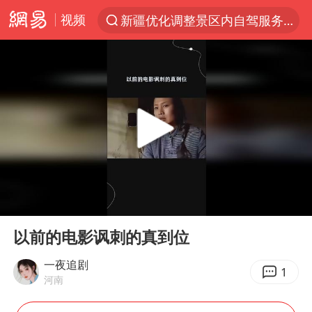
新疆优化调整景区内自驾服务费
视频
光影经济撬动暑期消费新蓝海
浙江上海等地有大雨或暴雨
《欢迎来龙餐馆》口碑
西湖突现狂风暴雨 游客瞬间被浇透
香港正式允许“拒绝抢救”
情侣在平潭拍日出时坠崖致一死一伤
白海豚将正面袭击贯穿浙江
00:00
01:55
Play
Ent
视频丨中国东方电气集团原党组副书记、董事宋致远被查
full
以前的电影讽刺的真到位
梁家辉：到内地拍戏不是北上是回归
一夜追剧
1
“不怕六爷挂得多 就怕六爷挂一颗”
河南
杭州全市有序停课