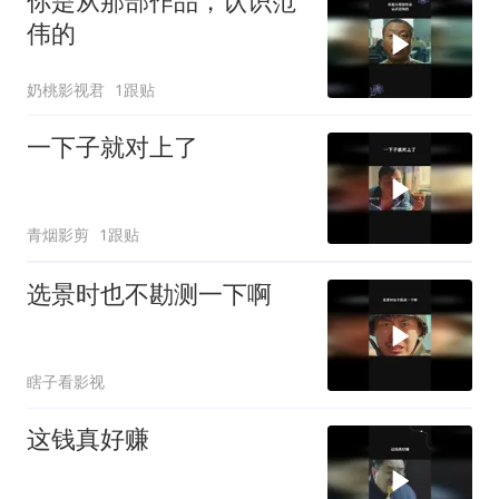
你是从那部作品，认识范
伟的
奶桃影视君
1跟贴
一下子就对上了
青烟影剪
1跟贴
选景时也不勘测一下啊
瞎子看影视
这钱真好赚