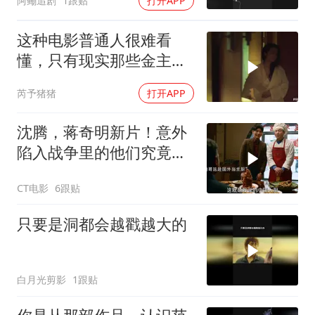
阿鳓追剧
1跟贴
打开APP
这种电影普通人很难看
懂，只有现实那些金主看
了谁都懂
芮予猪猪
打开APP
沈腾，蒋奇明新片！意外
陷入战争里的他们究竟该
如何存活下来
CT电影
6跟贴
只要是洞都会越戳越大的
白月光剪影
1跟贴