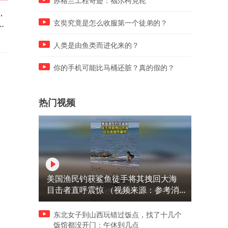
苏格兰工程奇迹：福尔柯克轮
，
这小子胆子真大，还敢威胁外
真实揭秘，电视台演员挨打
润
国大兵，没看到他的机炮吗？
后，真相原来是这样挨打的
玄奘究竟是怎么收服第一个徒弟的？
人类是由鱼类而进化来的？
你的手机可能比马桶还脏？真的假的？
热门视频
美国渔民钓获鲨鱼徒手将其拽回大海
目击者直呼震惊 （视频来源：参考消
息）
东北女子到山西玩错过饭点，找了十几个
饭馆都没开门：午休到几点