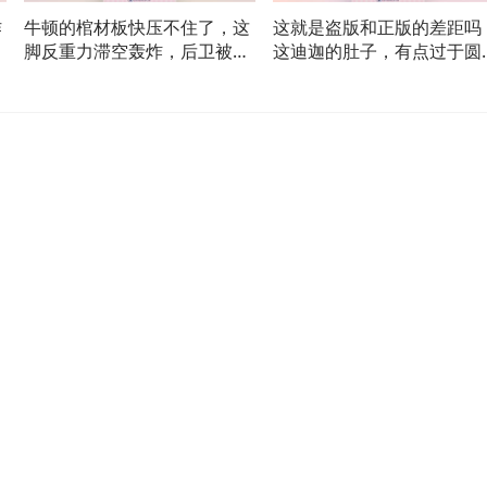
作
牛顿的棺材板快压不住了，这
这就是盗版和正版的差距吗
！
脚反重力滞空轰炸，后卫被扣
这迪迦的肚子，有点过于圆
懵！
了！