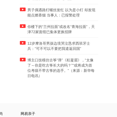
男子偶遇路灯螺丝发红 以为是小灯 却发现
能点燃香烟 当事人：已报警处理
你楼下的“兰州拉面”或改名“青海拉面”，天
津72家面馆已集体更换招牌
12岁摩洛哥男孩边境哭泣恳求西班牙士
兵：“可不可以不要把我遣返回国”
博主口技模仿古筝“弹”《枉凝眉》，“太像
了～你是吃古筝长大的吗？”“或将成为首
位考级不带古筝的选手。”（来源：新华每
日电讯）
尚
网易亲子