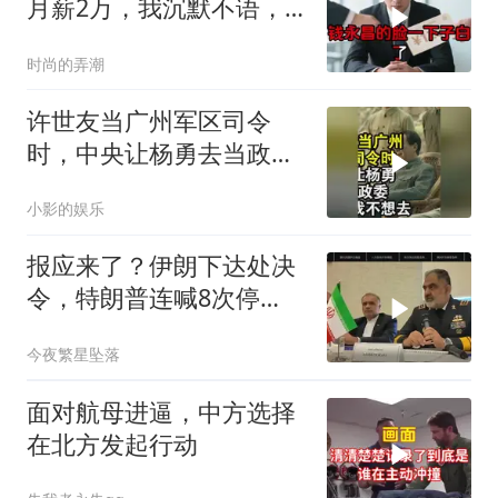
月薪2万，我沉默不语，
当天竞品出12倍薪资挖走
时尚的弄潮
我
许世友当广州军区司令
时，中央让杨勇去当政
委，杨勇说：我不想去
小影的娱乐
报应来了？伊朗下达处决
令，特朗普连喊8次停
手，海外资产遭清算
今夜繁星坠落
面对航母进逼，中方选择
在北方发起行动