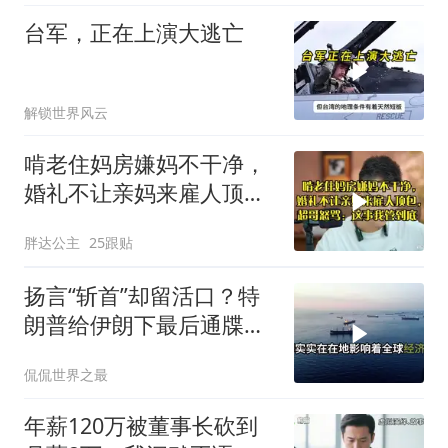
台军，正在上演大逃亡
解锁世界风云
啃老住妈房嫌妈不干净，
婚礼不让亲妈来雇人顶
包，超哥怒骂
胖达公主
25跟贴
扬言“斩首”却留活口？特
朗普给伊朗下最后通牒，
这盘棋下得真精
侃侃世界之最
年薪120万被董事长砍到