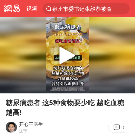
视频
泉州市委书记张毅恭被查
“电影+”如何激发千亿级消费新活力？
台风白海豚已进入24小时警戒线
全球首个长时储能一体化产业园量产
陈垣宇0-3张禹珍 国乒男单全军覆没
中巨芯：上半年归母净利润1405.77万元
四川宜宾市高县4.9级地震致1人死亡
00:00
00:10
中国女篮70-67险胜尼日利亚女篮
Play
Ent
full
名创优品回应女子吐槽内裤质量差
糖尿病患者 这5种食物要少吃 越吃血糖
越高!
上海：台风白海豚或将带来龙卷风
出口禁令驱动有色板块大涨
开心王医生
0
辽宁