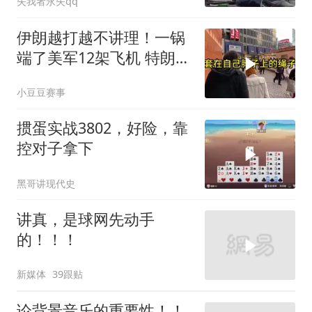
失我者永失qq
伊朗越打越不讲理！一锅
端了美军12架飞机 特朗普
只剩一个问题
小豆豆赛事
掼蛋实战3802，好险，靠
控对子拿下
黑哥讲现代史
讲真，是球网先动手
的！！！
新媒体
39跟贴
论背景音乐的重要性！！