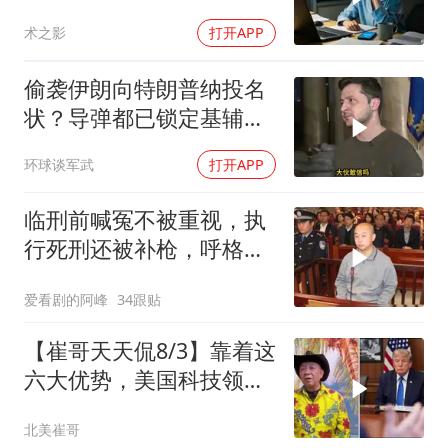
房做无限连带担保
术之影
打开APP
偷袭伊朗向特朗普纳投名
状？导弹都已锁定基辅才
火速道歉，泽连斯基这场
环球谈军武
打开APP
豪赌到底有多疯？
临刑前喊冤不被重视，执
行死刑还被补枪，呼格吉
勒图被捕后的62天
爱看剧的阿峰
34跟贴
【崔哥天天侃8/3】靠着这
六大优势，美国科技领军
全世界
北美崔哥