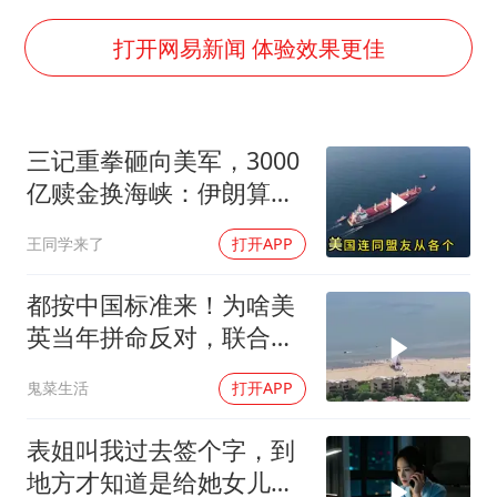
秋天的第一杯奶茶到底有多火
百花奖开幕式
打开网易新闻 体验效果更佳
国防部：坚决反制任何闹海挑衅图谋
东航：国内客票提前14天免费退改
三记重拳砸向美军，3000
美股存储板块集体大跌
亿赎金换海峡：伊朗算准
胡彦斌获《歌手2026》歌王
了特朗普不敢还手
王同学来了
打开APP
“今天得有40℃了吧 为啥还不预警”
夯实基础开新局
都按中国标准来！为啥美
英当年拼命反对，联合国
反而全盘接受？
鬼菜生活
打开APP
表姐叫我过去签个字，到
地方才知道是给她女儿婚