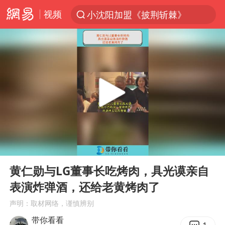
视频
小沈阳加盟《披荆斩棘》
台风“白海豚”登陆 各地各部门全力应对
白海豚雨量超越利奇马、巴威
人形机器人第一股
上海地铁4条线路全线停运
宇树申购 中一签有望赚20万元
4.2平卫生间补漏注胶花1.55万
00:00
03:23
白海豚路径图
Play
Ent
full
武汉3名城管协管员殴打摊主被刑拘
黄仁勋与LG董事长吃烤肉，具光谟亲自
表演炸弹酒，还给老黄烤肉了
律师谈贾冰私人饭局被偷拍
声明：取材网络，谨慎辨别
男子结婚8年3个女儿都不是亲生
带你看看