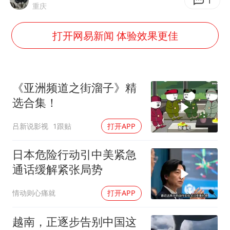
多地银行上调存款利率
1
重庆
面对面丨蔡磊：与渐冻症抗争 纵使不敌 也不屈服
打开网易新闻 体验效果更佳
5万小车卖不动 微型代步车集体遇冷
NBA传奇教练老尼尔森去世
手机真会“偷听”我们说话吗
《亚洲频道之街溜子》精
上半年全球新能源乘用车销量1122万台
选合集！
加沙约14万栋建筑被完全摧毁
吕新说影视
1跟贴
打开APP
从科技创新看开局起步的时与势
日本危险行动引中美紧急
通话缓解紧张局势
情动则心痛就
打开APP
越南，正逐步告别中国这