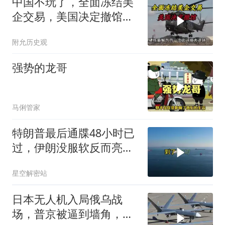
中国不玩了，全面冻结美
企交易，美国决定撤馆，
民主党开始甩黑锅
附允历史观
强势的龙哥
马俐管家
特朗普最后通牒48小时已
过，伊朗没服软反而亮出
真正底牌，难怪美军越打
星空解密站
越被动
日本无人机入局俄乌战
场，普京被逼到墙角，这