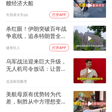
艘经济大船
失我者永失qq
打开APP
杀红眼！伊朗突破百年战
争底线，追杀特朗普全
家，血债必须血偿？
健身狂人
打开APP
乌军战法迎来巨大升级，
无人机司令放话：让普京
看看，谁才是赢家
花漾夜雨飘雪
美航母原有优势转为代
差，制胜从中方理想变为
既定事实