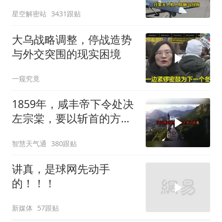
场仗只剩下死战一条路
星空解密站
3431跟贴
大乌战略调整，停战造势
与外交突围的现实困境
一窥究竟
1859年，咸丰帝下令处决
左宗棠，要以斩首的方式
公开行刑，在那生死攸关
智慧天气通
380跟贴
的关头
讲真，是球网先动手
的！！！
新媒体
57跟贴