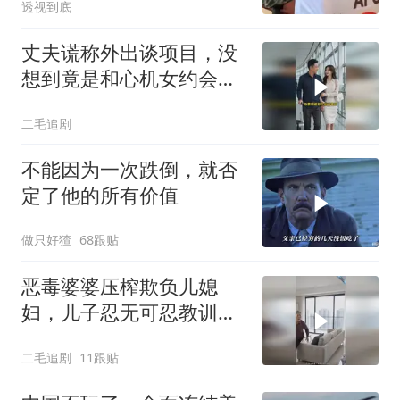
透视到底
丈夫谎称外出谈项目，没
想到竟是和心机女约会，
妻子的做法绝了！
二毛追剧
不能因为一次跌倒，就否
定了他的所有价值
做只好猹
68跟贴
恶毒婆婆压榨欺负儿媳
妇，儿子忍无可忍教训母
亲！
二毛追剧
11跟贴