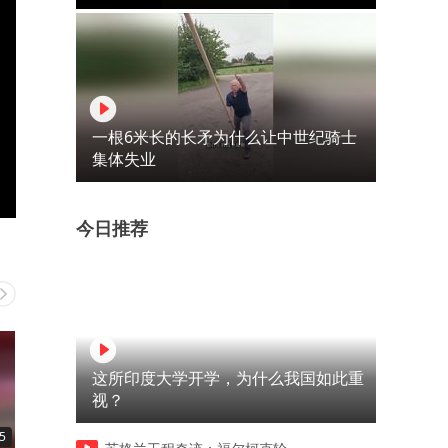
一根6米长的长矛为什么让中世纪骑士
集体失业
今日推荐
这所印度大学开学，为什么我国如此重
视？
5
00:12
00:12