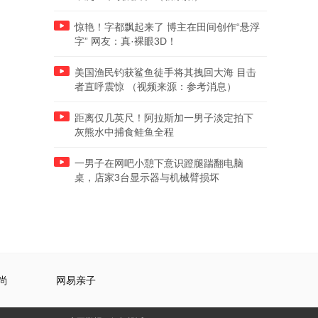
惊艳！字都飘起来了 博主在田间创作“悬浮
字” 网友：真·裸眼3D！
美国渔民钓获鲨鱼徒手将其拽回大海 目击
者直呼震惊 （视频来源：参考消息）
距离仅几英尺！阿拉斯加一男子淡定拍下
灰熊水中捕食鲑鱼全程
一男子在网吧小憩下意识蹬腿踹翻电脑
桌，店家3台显示器与机械臂损坏
尚
网易亲子