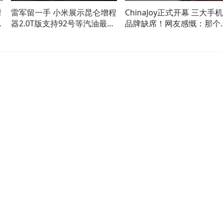
耐
雷军留一手 小米展示昆仑增程
ChinaJoy正式开幕 三大手机
权
器2.0T版支持92号等汽油最大
品牌缺席！网友感慨：那个
功率可达150kW
闹的机圈再也回不去了