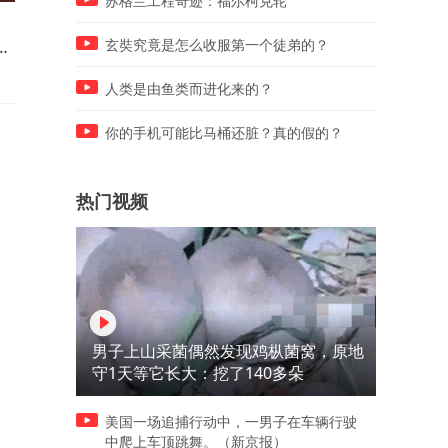
苏格兰工程奇迹：福尔柯克轮
小米SU7、YU7累计交付70多
小米澎程满油满电跑1705公
热
万辆：耗时3年半打造出昆仑
里！雷军：北京直达上海中
玄奘究竟是怎么收服第一个徒弟的？
技术架构
无需补能
人类是由鱼类而进化来的？
你的手机可能比马桶还脏？真的假的？
热门视频
男子上山采菌偶然发现鸡枞菌窝，原地
守1天等它长大：挖了140多朵
美国一场追捕行动中，一男子在车辆行驶
中爬上车顶跳舞。（新京报）