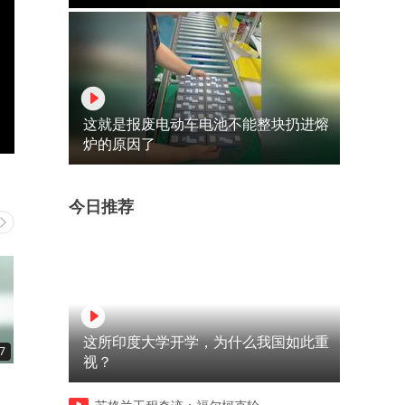
这就是报废电动车电池不能整块扔进熔
炉的原因了
今日推荐
这所印度大学开学，为什么我国如此重
7
00:13
00:13
视？
民间开发者攻破苹果系统壁
苹果9月科技春晚新品全线涨
垒，iPad Pro/Air成功运行
价！iPhone、手表、耳机全