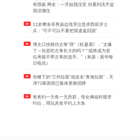
有瑕疵 网友：一开始我没笑 但看到洗手盆
我没绷住
12岁摩洛哥男孩边境哭泣恳求西班牙士
兵：“可不可以不要把我遣返回国”
博主口技模仿古筝“弹”《枉凝眉》，“太像
了～你是吃古筝长大的吗？”“或将成为首
位考级不带古筝的选手。”（来源：新华每
日电讯）
你楼下的“兰州拉面”或改名“青海拉面”，天
津72家面馆已集体更换招牌
爸爸钓一天鱼一无所获，母女俩临时接管
钓位，用玩具鱼竿钓上大鱼