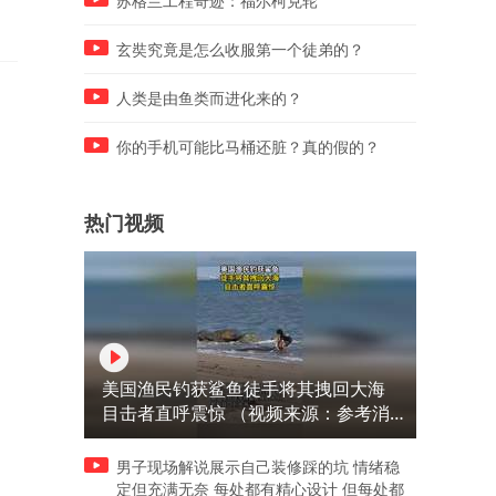
苏格兰工程奇迹：福尔柯克轮
macOS！
都撑不住了
玄奘究竟是怎么收服第一个徒弟的？
人类是由鱼类而进化来的？
你的手机可能比马桶还脏？真的假的？
热门视频
美国渔民钓获鲨鱼徒手将其拽回大海
目击者直呼震惊 （视频来源：参考消
息）
男子现场解说展示自己装修踩的坑 情绪稳
定但充满无奈 每处都有精心设计 但每处都