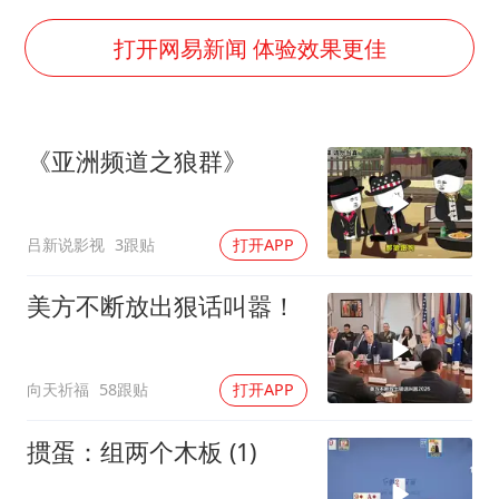
“不建议大家买深色蛋糕”
男子结婚8年3个女儿均非亲生
打开网易新闻 体验效果更佳
男子杀人后逃进深山21年活得像野人
985博士后被曝在妻子孕期出轨后续
《亚洲频道之狼群》
公司“上四休三”但要降薪1000元
47岁妈妈突然产女 26岁女儿：很震惊
吕新说影视
3跟贴
打开APP
如何把百年大党建设得更加坚强有力？
美方不断放出狠话叫嚣！
向天祈福
58跟贴
打开APP
掼蛋：组两个木板 (1)