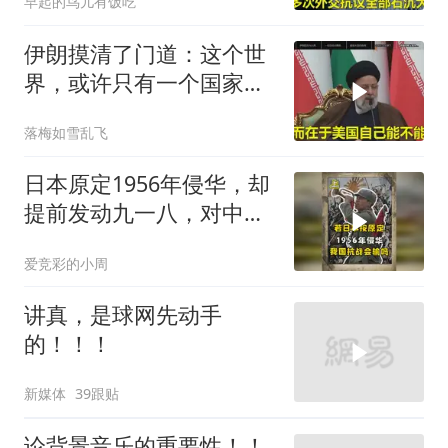
早起的鸟儿有饭吃
伊朗摸清了门道：这个世
界，或许只有一个国家，
能够“管住”美国
落梅如雪乱飞
日本原定1956年侵华，却
提前发动九一八，对中国
是福是祸？
爱竞彩的小周
讲真，是球网先动手
的！！！
新媒体
39跟贴
论背景音乐的重要性！！