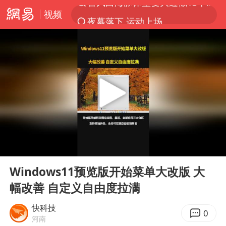
视频
夜幕落下 运动上场
美国将对多晶硅衍生品加征15%关税
泰交通部副部长回应中国人遭歧视手势
改名后的“青海拉面”店
勒沃库森U17主帅盛赞赵松源
台军“汉光秀”开场闹剧多
段绚竞因公牺牲 年仅44岁
00:00
00:14
1岁宝宝碰坏纸巾盒 宝妈被索赔924元
Play
Ent
full
女子开一天一夜空调后二氧化碳中毒
Windows11预览版开始菜单大改版 大
幅改善 自定义自由度拉满
97岁英国奶奶飞上天再破吉尼斯纪录
“空调24小时开着更省电”不实
快科技
0
河南