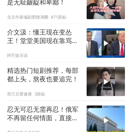
是无耻龌龊和卑鄙！
北京作家编剧肥猪满圈
871跟贴
介文汲：懂王现在变怂
王！堂堂美国现在靠骂人
赢的美伊战争
阿芒娱乐说
精选热门短剧推荐，每部
都上头，熬夜也要追完！
荷兰豆爱健康
3跟贴
忍无可忍无需再忍！俄军
不再留任何情面，直接炸
平基辅美国军工厂