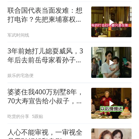
联合国代表当面发难：想
打电诈？先把柬埔寨权贵
的底裤扒了！
军武时间线
3年前她打儿媳耍威风，3
年后去前岳母家看孙子，
当场惊呆
娱乐的宅急便
婆婆住我400万别墅8年，
70大寿宣告给小叔子，
我：天没黑你做梦呢？
吃货的分享
5跟贴
人心不能审视，一审视全