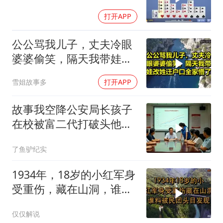
打开APP
公公骂我儿子，丈夫冷眼
婆婆偷笑，隔天我带娃改
姓迁户口全家懵了！
雪姐故事多
打开APP
故事我空降公安局长孩子
在校被富二代打破头他爹
叫嚣开个价
了鱼驴纪实
1934年，18岁的小红军身
受重伤，藏在山洞，谁料
被民团头目发现
仅仅解说