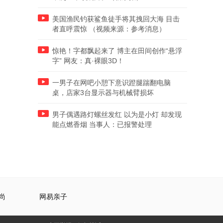
美国渔民钓获鲨鱼徒手将其拽回大海 目击
者直呼震惊 （视频来源：参考消息）
惊艳！字都飘起来了 博主在田间创作“悬浮
字” 网友：真·裸眼3D！
一男子在网吧小憩下意识蹬腿踹翻电脑
桌，店家3台显示器与机械臂损坏
男子偶遇路灯螺丝发红 以为是小灯 却发现
能点燃香烟 当事人：已报警处理
尚
网易亲子