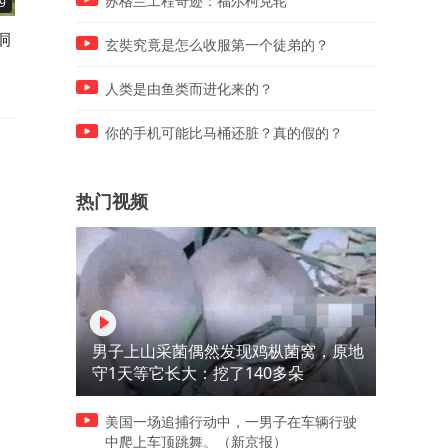
苏格兰工程奇迹：福尔柯克轮
9
08:38
06:17
洞
单价2万人民币，美军也换新
美军空中摩托车！单兵作战
玄奘究竟是怎么收服第一个徒弟的？
机枪了，详解M27IAR步枪
器还是空中靶子？
人类是由鱼类而进化来的？
你的手机可能比马桶还脏？真的假的？
热门视频
男子上山采菌偶然发现鸡枞菌窝，原地
守1天等它长大：挖了140多朵
美国一场追捕行动中，一男子在车辆行驶
中爬上车顶跳舞。（新京报）