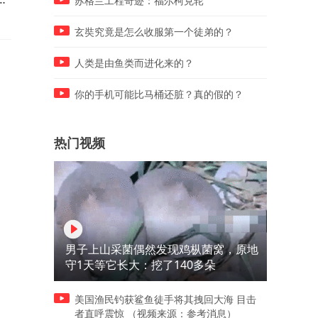
苏格兰工程奇迹：福尔柯克轮
玄奘究竟是怎么收服第一个徒弟的？
人类是由鱼类而进化来的？
你的手机可能比马桶还脏？真的假的？
热门视频
男子上山采菌偶然发现鸡枞菌窝，原地
守1天等它长大：挖了140多朵
美国渔民钓获鲨鱼徒手将其拽回大海 目击
者直呼震惊 （视频来源：参考消息）