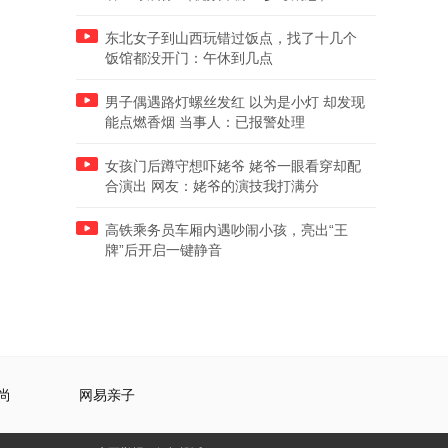
东北女子到山西玩错过饭点，找了十几个
饭馆都没开门：午休到几点
男子偶遇路灯螺丝发红 以为是小灯 却发现
能点燃香烟 当事人：已报警处理
女孩门后蹲守想吓姥爷 姥爷一眼看穿却配
合演出 网友：姥爷的演技我打满分
高铁乘务员车厢内遇吵闹小孩，亮出“王
牌”后开启一键静音
尚
网易亲子