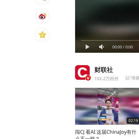
00:00
/
0:00
财联社
102.2万粉丝
02:19
闯CJ 看AI 这届ChinaJoy有什
么不一样？