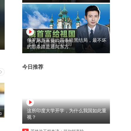
俄罗斯首富提出四条暗黑结局，最不坏
的那条路是通向东方
今日推荐
这所印度大学开学，为什么我国如此重
0
00:42
00:22
视？
实探华强北：7月底以来显卡
A股又现“大肉签”
产
价格跳涨 热门产品“一日一价”