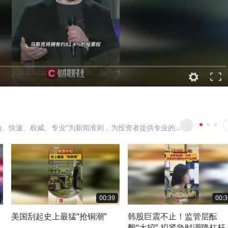
以“准确、快速、权威、专业”为新闻准则，为投资者提供专业的投资资讯。
00:39
00:3
美国刮起史上最猛“抢铜潮”
韩股巨震不止！监管层酝
酿“大招” 拟紧急时调降杠杆