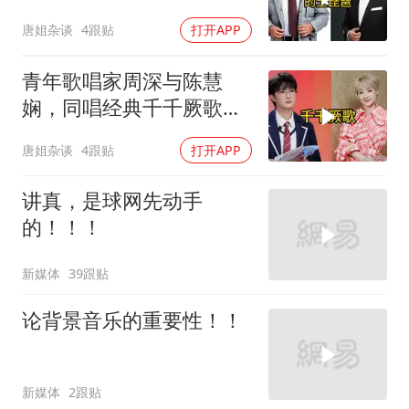
琵琶，唯美又动听
唐姐杂谈
4跟贴
打开APP
青年歌唱家周深与陈慧
娴，同唱经典千千厥歌，
歌声唯美动听
唐姐杂谈
4跟贴
打开APP
讲真，是球网先动手
的！！！
新媒体
39跟贴
论背景音乐的重要性！！
新媒体
2跟贴