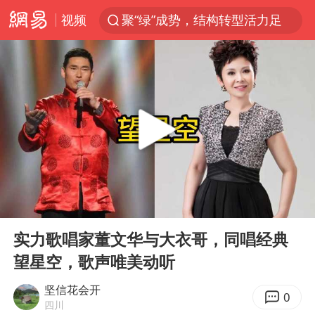
视频
聚“绿”成势，结构转型活力足
维持强台风级！白海豚直奔华东沿海
印度暴发金迪普拉病毒
41岁女子为鼓励女儿考上985研究生
80后女柜员获聘4200亿银行副行长
陕西潼关强降雨引发土崖滑坡1人失联
陕西柞水县突发泥石流致1死2失联
00:00
06:04
24小时不关空调 电费反而更低？
Play
Ent
full
“梅姨”已是老年人 死刑或适用受限
实力歌唱家董文华与大衣哥，同唱经典
望星空，歌声唯美动听
“事业单位招聘不是人情买卖”
美国退回1000亿美元关税
坚信花会开
0
四川