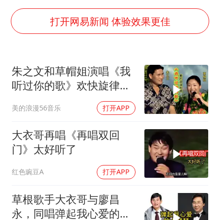
你常吃的兰州拉面要改名了
河南试行周五下午弹性离岗
打开网易新闻 体验效果更佳
南大数院院长疑辞职信里写不想干了
小伙靠AI减肥 45天瘦40斤进了ICU
朱之文和草帽姐演唱《我
李亚鹏向地铁吐血女孩捐99999元
听过你的歌》欢快旋律甜
新华社权威快报|我国编制完成新版全月地质图
美歌曲唱太好听
美的浪漫56音乐
打开APP
中国经济展现强大韧性和活力
大衣哥再唱《再唱双回
门》太好听了
红色豌豆A
打开APP
草根歌手大衣哥与廖昌
永，同唱弹起我心爱的土