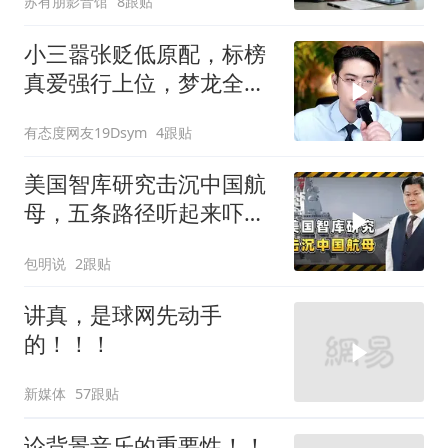
苏有朋影音馆
8跟贴
小三嚣张贬低原配，标榜
真爱强行上位，梦龙全程
怒斥句句戳破谎言
有态度网友19Dsym
4跟贴
美国智库研究击沉中国航
母，五条路径听起来吓
人，实则凑数的多
包明说
2跟贴
讲真，是球网先动手
的！！！
新媒体
57跟贴
论背景音乐的重要性！！