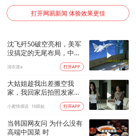
王艺迪无缘横滨赛决赛
泰国：高度重视中国游客旅游体验
打开网易新闻 体验效果更佳
于东来直播和胖东来核心团队开会
上海大部迎大暴雨
沈飞歼50破空亮相，美军
《龙餐馆》 冲奖
没搞定的无尾布局，中国
蒯曼挺进WTT横滨冠军赛女单四强
已经飞了一年半
清衣渡a
打开APP
构建更高水平的全民健身公共服务体系
大姑姐趁我出差搬空我
家，我回家后拍照发家族
群里，她看到后崩溃了
小蜜情感说
16跟贴
打开APP
当韩国网友问 为什么没有
高端中国菜 时