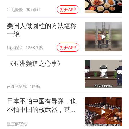
呆毛隆隆
905跟贴
打开APP
美国人做圆柱的方法堪称
一绝
娟姐配音
1288跟贴
打开APP
《亚洲频道之心事》
吕新说影视
1跟贴
日本不怕中国有导弹，也
不怕中国的核武器，甚至
不怕中国的稀土制裁
星空解密站