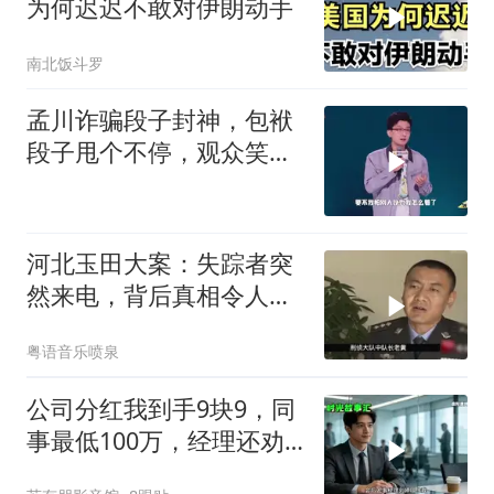
为何迟迟不敢对伊朗动手
南北饭斗罗
孟川诈骗段子封神，包袱
段子甩个不停，观众笑到
失态丨脱口秀
河北玉田大案：失踪者突
然来电，背后真相令人震
惊
粤语音乐喷泉
公司分红我到手9块9，同
事最低100万，经理还劝
我续签，我笑了：不签了