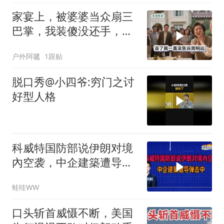
家宴上，被婆婆当众扇三
巴掌，我装傻没还手，悄
悄卖别墅搬家，8天后丈
户外阿毽
1跟贴
夫全家10人被新户主请出
家门
脱口秀@小四爷:穷门之讨
好型人格
科威特国防部说伊朗对境
內空袭，中企建築遭导弹
击中｜介文汲.谢寒冰.张
蛙哇WW
延廷｜辣晚报20260806
口头斩首威慑不断，美国