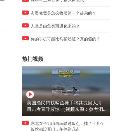
苏格兰工程奇迹：福尔柯克轮
民间开发者攻破苹果系统壁
苹果9月科技春晚新品全线涨
垒，iPad Pro/Air成功运行
价！iPhone、手表、耳机全
玄奘究竟是怎么收服第一个徒弟的？
macOS！
都撑不住了
人类是由鱼类而进化来的？
你的手机可能比马桶还脏？真的假的？
热门视频
美国渔民钓获鲨鱼徒手将其拽回大海
目击者直呼震惊 （视频来源：参考消
息）
东北女子到山西玩错过饭点，找了十几个
饭馆都没开门：午休到几点