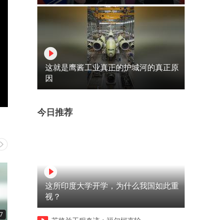
这就是鹰酱工业真正的护城河的真正原
因
今日推荐
这所印度大学开学，为什么我国如此重
视？
7
00:13
00:13