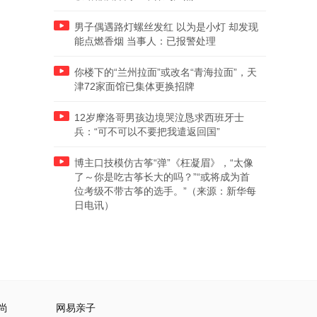
男子偶遇路灯螺丝发红 以为是小灯 却发现
能点燃香烟 当事人：已报警处理
你楼下的“兰州拉面”或改名“青海拉面”，天
津72家面馆已集体更换招牌
12岁摩洛哥男孩边境哭泣恳求西班牙士
兵：“可不可以不要把我遣返回国”
博主口技模仿古筝“弹”《枉凝眉》，“太像
了～你是吃古筝长大的吗？”“或将成为首
位考级不带古筝的选手。”（来源：新华每
日电讯）
尚
网易亲子