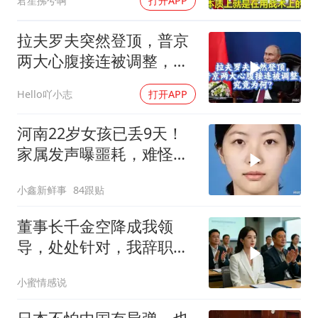
君笙拂兮啊
打开APP
拉夫罗夫突然登顶，普京
两大心腹接连被调整，究
竟为何？
Hello吖小志
打开APP
河南22岁女孩已丢9天！
家属发声曝噩耗，难怪搜
救犬也闻不到气味
小鑫新鲜事
84跟贴
董事长千金空降成我领
导，处处针对，我辞职
后，3个月公司损失数亿
小蜜情感说