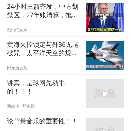
24小时三箭齐发，中方划
禁区，27年账清算，拖船
问题公开
赶山的姑娘
黄海火控锁定与歼36无尾
破咒，太平洋天空的规矩
正在换人定
附允历史观
讲真，是球网先动手
的！！！
新媒体
40跟贴
论背景音乐的重要性！！