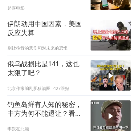
200个电话
起喜电影
伊朗动用中国因素，美国
反应失算
别让往昔的悲伤和对未来的恐惧
俄乌战损比是141，这也
太狠了吧？
北京作家编剧肥猪满圈
427跟贴
钓鱼岛鲜有人知的秘密，
中方为何不能退让？看完
让国人自豪
李覴在北漂