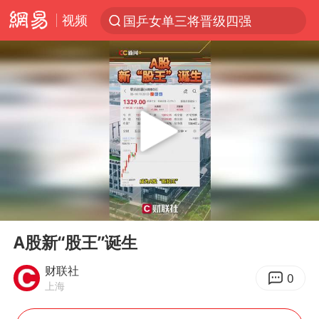
视频
国乒女单三将晋级四强
光影经济撬动暑期消费新蓝海
马克·艾伦退出斯诺克中国公开赛
微信又有新功能，你可以“撤回”你的撤回了！
新疆优化调整景区内自驾服务费
上四休三，但降薪1000元，你接受吗？
情侣平潭拍日出坠崖1死1伤
00:00
00:09
央视新主播李秋莹孙亚鹏亮相
Play
Ent
full
黄金牛市回来了吗
A股新“股王”诞生
杭州全市有序停课
财联社
0
上海
商场现钱学森巨幅海报 负责人回应