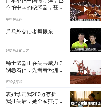
日本不怕中国有导弹，也
不怕中国的核武器，甚至
不怕中国的稀土制裁
星空解密站
乒乓外交使者樊振东
趣味萌宠的日常
稀土武器正在失去威力？
别急着信，先看看欧洲军
工现在急成啥样了
环球谈军武
表姐拿走我280万存折，
我挂失后，她全家狂打