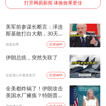
36岁男演员成景区NPC后人气爆棚
打开网易新闻 体验效果更佳
全民健身事业高质量发展
台当局重金为“台独”织“皇帝新衣”
美军前参谋长断言：泽连
几元成本的AI广告导致千万市值蒸发
斯基敢打白大鹅，30天内
老挝国会主席赛宋蓬逝世
大乌必投降
萌宠AI秀
打开APP
白海豚将正面袭击贯穿浙江
酒店回应车内过夜被收150元
伊朗总统，突然失联了
乐享全民健身 共筑健康中国
你是我心中最美星空
打开APP
全美都炸锅了！伊朗攻击
美国水厂瘫痪？特朗普却
先把锅甩给民主党