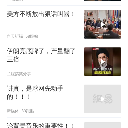
美方不断放出狠话叫嚣！
向天祈福
58跟贴
伊朗亮底牌了，产量翻了
三倍
兰妮搞笑分享
讲真，是球网先动手
的！！！
新媒体
39跟贴
论背景音乐的重要性！！