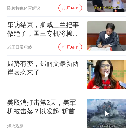
话平息质疑
陈腕特色体育解说
打开APP
窜访结束，斯威士兰把事
做绝了，国王专机将赖清
德连夜送回台岛
老王日常犯傻
打开APP
局势有变，郑丽文最新两
岸表态来了
美取消打击第2天，美军
机被击落？以发起“斩首行
动”
烽火观察