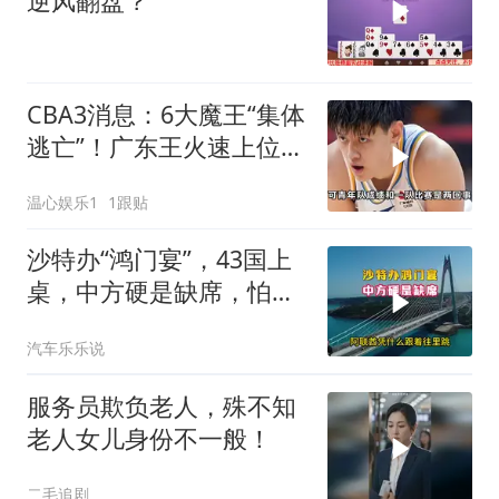
逆风翻盘？
CBA3消息：6大魔王“集体
逃亡”！广东王火速上位，
王牌锋线回归
温心娱乐1
1跟贴
沙特办“鸿门宴”，43国上
桌，中方硬是缺席，怕得
罪伊朗？格局小了
汽车乐乐说
服务员欺负老人，殊不知
老人女儿身份不一般！
二毛追剧