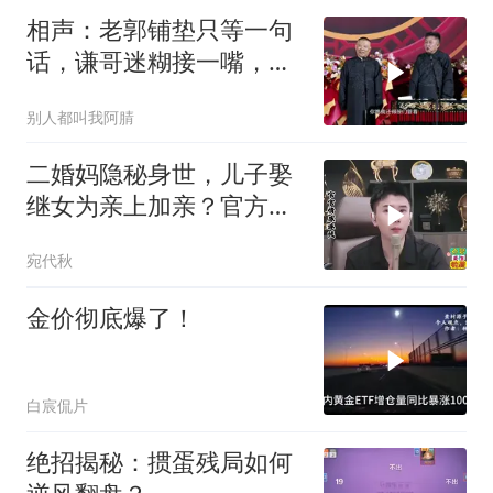
相声：老郭铺垫只等一句
话，谦哥迷糊接一嘴，包
袱瞬间完成升华
别人都叫我阿腈
二婚妈隐秘身世，儿子娶
继女为亲上加亲？官方怒
批！
宛代秋
金价彻底爆了！
白宸侃片
绝招揭秘：掼蛋残局如何