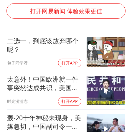
国防部：坚决反制任何闹海挑衅图谋
打开网易新闻 体验效果更佳
宇树科技中一签需缴款7.54万元
广东雷州通报特教老师招聘违规事件
两名乘客在飞机上因调节座椅起冲突
二选一，到底该放弃哪个
AI会终结印度“外包神话”吗
呢？
夯实基础开新局
包子同学呀
打开APP
太意外！中国欧洲就一件
事突然达成共识，美国这
回彻底坐不住了？
时光漫游志
打开APP
轰-20十年神秘未现身，美
媒急切，中国副司令一句