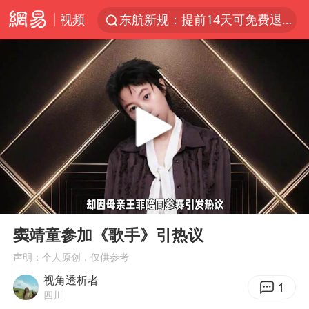
视频
东航新规：提前14天可免费退改签
台风白海豚中心风力增强
日本试射“战斧”导弹，国防部回应
曝韩国足协为外籍裁判员安排色情招待
四川宜宾市高县4.9级地震致1人死亡
向鹏0-3不敌张本智和
百花奖开幕式
00:00
00:59
“新疆阿勒泰八月能滑雪”不实
Play
Ent
full
我国外贸延续良好增长态势
窦靖童参加《歌手》引热议
刘国正说向鹏打得很窝囊
声明：个人原创，仅供参考
视角透析者
陈幸同晋级WTT横滨冠军赛8强
1
四川