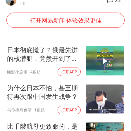
几元成本的AI广告导致千万市值蒸发
23
四川
《欢迎来龙餐馆》口碑
打开网易新闻 体验效果更佳
白海豚将正面袭击贯穿浙江
酒店回应车内过夜被收150元
杭州全市有序停课
日本彻底慌了？俄最先进
商场现钱学森巨幅海报 负责人回应
的核潜艇，竟然开到了日
本家门口！
乐享全民健身 共筑健康中国
幽默小剧场
4跟贴
打开APP
为什么日本不怕，甚至期
待再次跟中国发生战争？
与你挽月色清
1跟贴
打开APP
比千艘航母更致命的，是