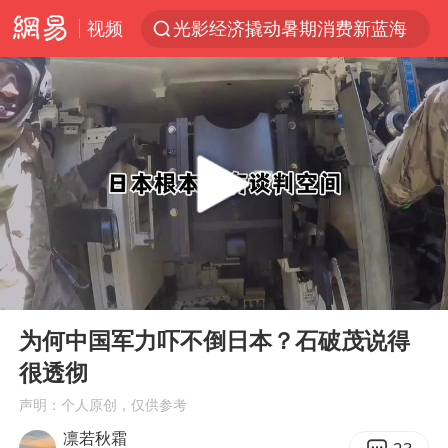
视频
光影经济撬动暑期消费新蓝海
马克·艾伦退出斯诺克中国公开赛
新疆优化调整景区内自驾服务费
上四休三，但降薪1000元，你接受吗？
央视新主播李秋莹孙亚鹏亮相
情侣平潭拍日出坠崖1死1伤
老挝国会主席赛宋蓬逝世
00:00
15:25
黄金牛市回来了吗
Play
Ent
full
茅台部分直营店飞天茅台提价
为何中国军力吓不倒日本？石破茂说得
很透彻
全民健身事业高质量发展
声明：个人原创，仅供参考
台当局重金为“台独”织“皇帝新衣”
凛若秋霜