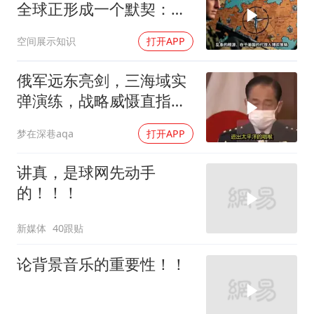
全球正形成一个默契：中
国绝不会轻易动武
空间展示知识
打开APP
俄军远东亮剑，三海域实
弹演练，战略威慑直指日
本
梦在深巷aqa
打开APP
讲真，是球网先动手
的！！！
新媒体
40跟贴
论背景音乐的重要性！！