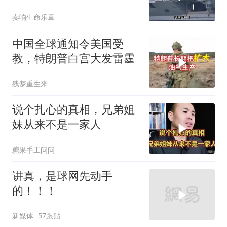
终点，而是新起点！
奏响生命乐章
中国全球通知令美国受
教，特朗普白宫大发雷霆
残梦重生来
说个扎心的真相，兄弟姐
妹从来不是一家人
糖果手工问问
讲真，是球网先动手
的！！！
新媒体
57跟贴