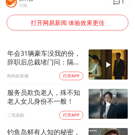
曝美下令调查弹药库存信息遭泄露事件
1
河南
上海大部迎大暴雨
打开网易新闻 体验效果更佳
日本连续发生两次地震
以军士兵把枪口对准中国记者
方桃子代言广告视频已下架
年会31辆豪车没我的份，
白海豚在海上打了个结
辞职后总裁堵门问：隔壁
构建更高水平的全民健身公共服务体系
楼你买的？
时尚的弄潮
打开APP
服务员欺负老人，殊不知
老人女儿身份不一般！
二毛追剧
打开APP
钓鱼岛鲜有人知的秘密，