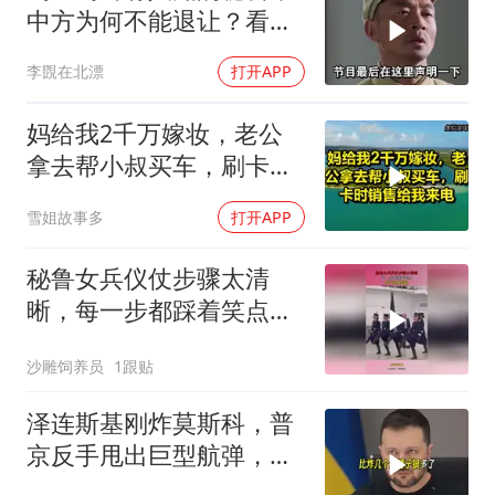
中方为何不能退让？看完
让国人自豪
李覴在北漂
打开APP
妈给我2千万嫁妆，老公
拿去帮小叔买车，刷卡时
销售给我来电！
雪姐故事多
打开APP
秘鲁女兵仪仗步骤太清
晰，每一步都踩着笑点，
脚不麻算我输！
沙雕饲养员
1跟贴
泽连斯基刚炸莫斯科，普
京反手甩出巨型航弹，砸
碎乌军指挥部