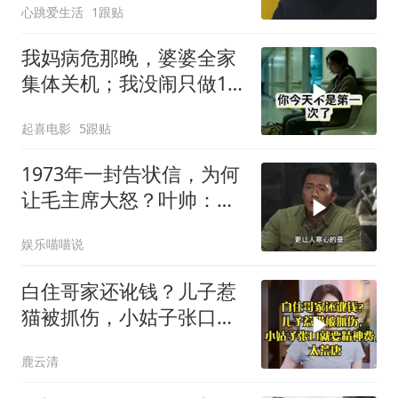
心跳爱生活
1跟贴
我妈病危那晚，婆婆全家
集体关机；我没闹只做1
事，6天后她打来电话：
起喜电影
5跟贴
你是不是疯了？
1973年一封告状信，为何
让毛主席大怒？叶帅：杀
一儆百！
娱乐喵喵说
白住哥家还讹钱？儿子惹
猫被抓伤，小姑子张口就
要精神费，太荒唐
鹿云清