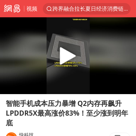
视频
跨界融合拉长夏日经济消费链条
白海豚预计将在浙江苍南到三门一带登陆
四川宜宾5.5级地震后余震为何不断
2026年7月份居民消费价格同比上涨0.5%
伯克希尔净买入约200亿美元股票
“伊斯兰版北约”出现
武契奇会见泽连斯基有何意图
00:00
00:13
上海中心城区暴雨预警由橙变红
Play
Ent
full
台铃电动车仅骑一年就断电趴窝
智能手机成本压力暴增 Q2内存再飙升
LPDDR5X最高涨价83%！至少涨到明年
白海豚5次眼壁置换
底
浙江海域将现5到8米巨浪到狂浪
快科技