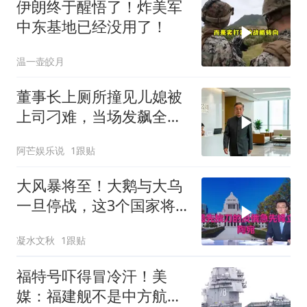
伊朗终于醒悟了！炸美军
中东基地已经没用了！
温一壶皎月
董事长上厕所撞见儿媳被
上司刁难，当场发飙全场
傻眼
阿芒娱乐说
1跟贴
大风暴将至！大鹅与大乌
一旦停战，这3个国家将
直接迎来灭国崩盘
凝水文秋
1跟贴
福特号吓得冒冷汗！美
媒：福建舰不是中方航母