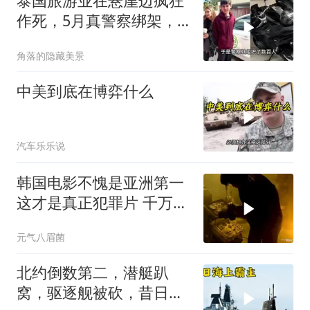
泰国旅游业在悬崖边疯狂
作死，5月真警察绑架，7
月假警察杀人
角落的隐藏美景
中美到底在博弈什么
汽车乐乐说
韩国电影不愧是亚洲第一
这才是真正犯罪片 千万不
要低估人性的恶
元气八眉菌
北约倒数第二，潜艇趴
窝，驱逐舰被砍，昔日的