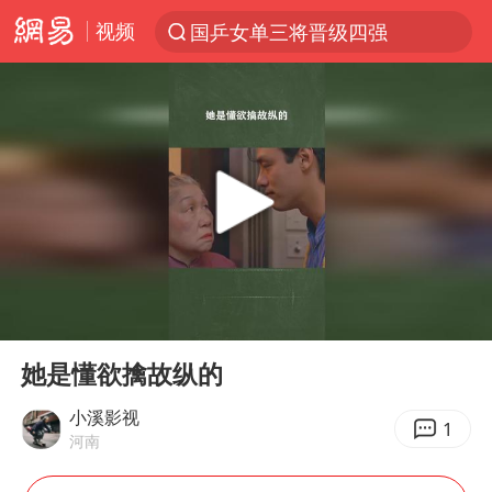
视频
国乒女单三将晋级四强
光影经济撬动暑期消费新蓝海
三警齐发！多地10级以上雷暴大风
马克·艾伦退出斯诺克中国公开赛
日本发布排名：“中国第一，美日德韩英法居后”
央视新主播李秋莹孙亚鹏亮相
情侣平潭拍日出坠崖1死1伤
00:00
00:45
大V：马科斯把路走绝了
Play
Ent
full
白海豚将正面袭击贯穿浙江
她是懂欲擒故纵的
购飞机票7分钟后退票被扣2022元
小溪影视
1
河南
杭州全市有序停课