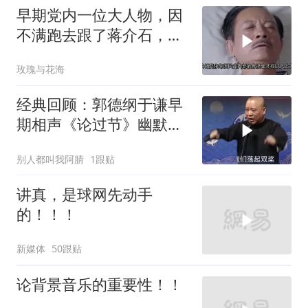
早期党内一位大人物，因
不满跑去跟了蒋介石，不
料晚年竟悲惨死
玫瑰与花海
经典回顾：郭德纲于谦早
期相声《论过节》幽默风
趣爆笑不断
别人都叫我阿腈
1跟贴
讲真，是球网先动手
的！！！
新媒体
50跟贴
论背景音乐的重要性！！