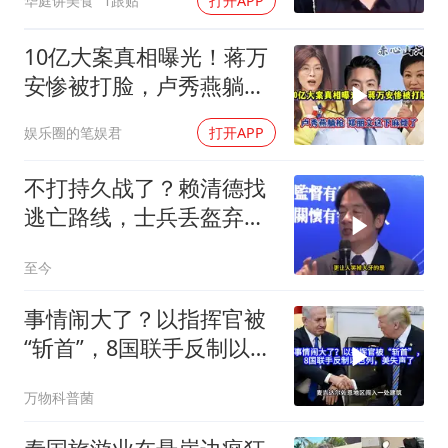
华庭讲美食
1跟贴
打开APP
10亿大案真相曝光！蒋万
安惨被打脸，卢秀燕躺枪
郑丽文这下麻烦了
娱乐圈的笔娱君
打开APP
不打持久战了？赖清德找
逃亡路线，士兵丢盔弃
甲，解放军对其更名
至今
事情闹大了？以指挥官被
“斩首”，8国联手反制以色
列，美失声了
万物科普菌