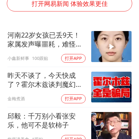
陈思诚零点晒照为佟丽娅庆生
打开网易新闻 体验效果更佳
夏日经济乘“热”而上 消费市场向“新”而行
36岁男演员成景区NPC后人气爆棚
河南22岁女孩已丢9天！
身体出现这几个信号可能是肝在求救
家属发声曝噩耗，难怪搜
宇树王兴兴被问了360多个问题
救犬也闻不到气味
小鑫新鲜事
100跟贴
打开APP
几元成本的AI广告导致千万市值蒸发
台当局重金为“台独”织“皇帝新衣”
昨天不谈了，今天快成
乐享全民健身 共筑健康中国
了？霍尔木兹谈判魔幻反
转，全是骗局？
金梅煮酒
打开APP
邱毅：千万别小看张安
乐，他可不是软柿子