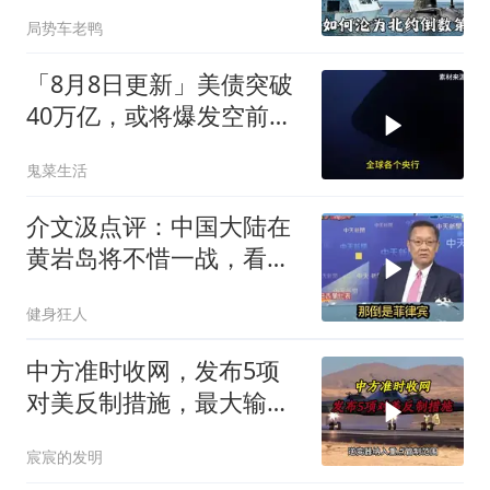
皇家海军怎么了？
局势车老鸭
「8月8日更新」美债突破
40万亿，或将爆发空前金
融危机
鬼菜生活
介文汲点评：中国大陆在
黄岩岛将不惜一战，看你
菲律宾怎么做！
健身狂人
中方准时收网，发布5项
对美反制措施，最大输家
已浮现
宸宸的发明