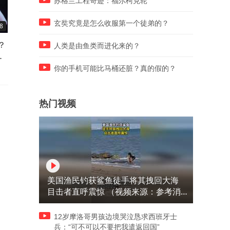
苏格兰工程奇迹：福尔柯克轮
玄奘究竟是怎么收服第一个徒弟的？
8
01:26
01:23
？
陈幸同连轰2局11-2晋级8强！
向鹏回应战张本智和争夺横
人类是由鱼类而进化来的？
争
回应横滨冠军赛卫冕目标
站八强！3-1击败西多伦科强
势晋级
你的手机可能比马桶还脏？真的假的？
热门视频
美国渔民钓获鲨鱼徒手将其拽回大海
目击者直呼震惊 （视频来源：参考消
息）
12岁摩洛哥男孩边境哭泣恳求西班牙士
兵：“可不可以不要把我遣返回国”