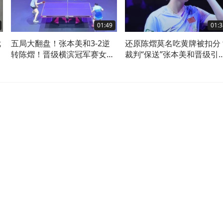
01:49
01:3
优
五局大翻盘！张本美和3-2逆
还原陈熠莫名吃黄牌被扣分
转陈熠！晋级横滨冠军赛女单
裁判“保送”张本美和晋级引
8强
议