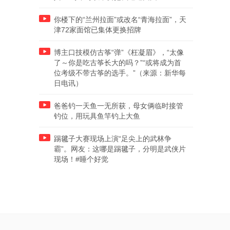
你楼下的“兰州拉面”或改名“青海拉面”，天
津72家面馆已集体更换招牌
博主口技模仿古筝“弹”《枉凝眉》，“太像
了～你是吃古筝长大的吗？”“或将成为首
位考级不带古筝的选手。”（来源：新华每
日电讯）
爸爸钓一天鱼一无所获，母女俩临时接管
钓位，用玩具鱼竿钓上大鱼
踢毽子大赛现场上演“足尖上的武林争
霸”。网友：这哪是踢毽子，分明是武侠片
现场！#睡个好觉