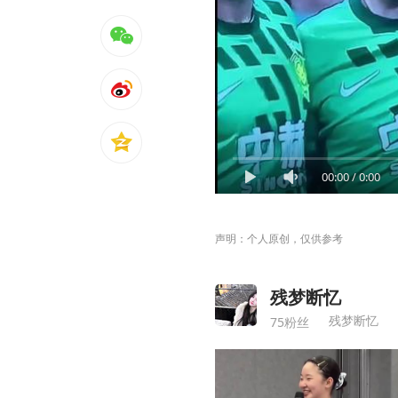
00:00
/
0:00
声明：个人原创，仅供参考
残梦断忆
残梦断忆
75粉丝