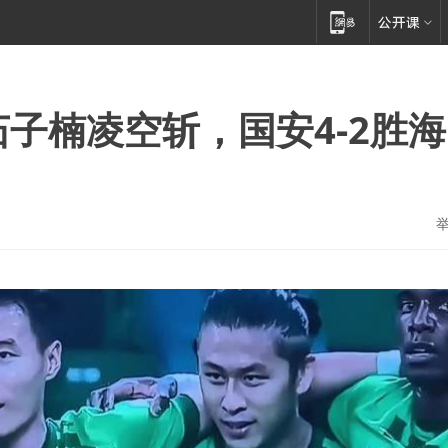
茹子楠凌空斩，国安4-2胜海