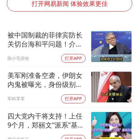
辽宁省深化扫黑除恶专项斗争
打开网易新闻 体验效果更佳
谢霆锋演唱会隔空祝王菲生日快乐
河南警方公开征集黑恶犯罪线索
被中国制裁的菲律宾防长
WTT横滨冠军赛女单四强国乒占三席
关切台海和平问题！介文
浙江省发出今年第2号指挥长令
汲：手伸的太长了
陈小毛笑哈
打开APP
一周大涨超7% 金价为何突然上涨
乐享全民健身 共筑健康中国
美军刚准备空袭，伊朗女
内鬼被曝光，身份级别很
意外
军科零零
打开APP
四大党内干将支持！上任
9个月，郑丽文“派系”基本
形成