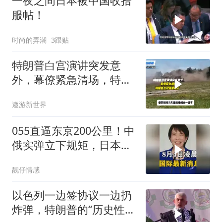
一夜之间日本被中国收拾
服帖！
时尚的弄潮
3跟贴
特朗普白宫演讲突发意
外，幕僚紧急清场，特朗
普出现健康疑云！
遨游新世界
055直逼东京200公里！中
俄实弹立下规矩，日本除
了拍照根本不敢动
靓仔情感
以色列一边签协议一边扔
炸弹，特朗普的“历史性协