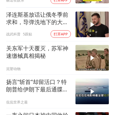
糖逗在娱乐
打开APP
泽连斯基放话让俄冬季前
求和，导弹洗地下的大饼
画给谁看
战武科普
5跟贴
打开APP
关东军十天覆灭，苏军神
速缴械真相揭秘
泥塑动物
扬言“斩首”却留活口？特
朗普给伊朗下最后通牒，
这盘棋下得真精
侃侃世界之最