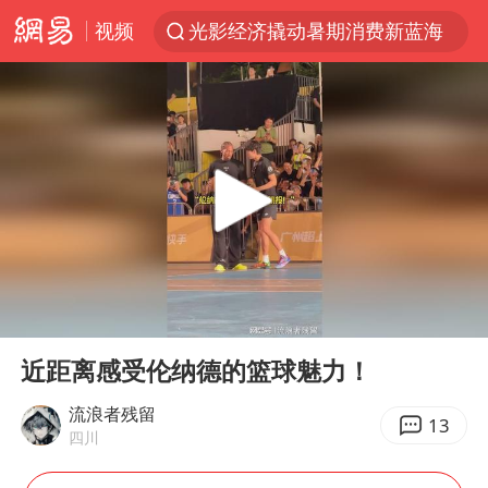
视频
光影经济撬动暑期消费新蓝海
“白海豚”逼近 上海危险区域已转移3.03万人
“伊斯兰版北约”出现
“白海豚”最新位置公布
外国游客的“中国游三件套”火了
上海大部迎大暴雨
以军士兵把枪口对准中国记者
00:00
00:50
白海豚在海上打了个结
Play
Ent
full
2026年7月份居民消费价格同比上涨0.5%
近距离感受伦纳德的篮球魅力！
方桃子代言广告视频已下架
流浪者残留
13
四川
浙江海域将现5到8米巨浪到狂浪