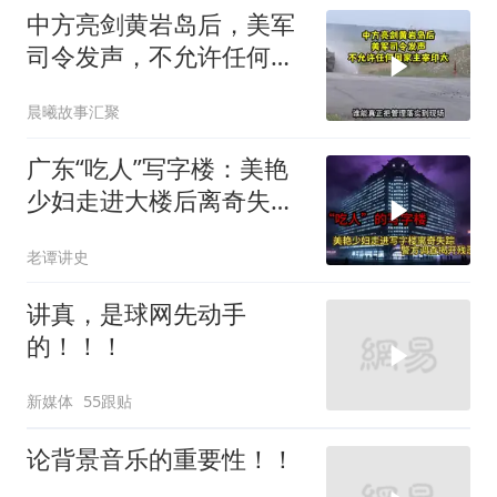
中方亮剑黄岩岛后，美军
司令发声，不允许任何国
家主宰印太
晨曦故事汇聚
广东“吃人”写字楼：美艳
少妇走进大楼后离奇失
踪，警方调查揭开残忍真
老谭讲史
相
讲真，是球网先动手
的！！！
新媒体
55跟贴
论背景音乐的重要性！！