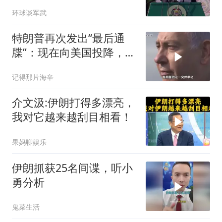
议”到底算不算数
环球谈军武
特朗普再次发出“最后通
牒”：现在向美国投降，是
伊朗最后的机会
记得那片海辛
介文汲:伊朗打得多漂亮，
我对它越来越刮目相看！
果妈聊娱乐
伊朗抓获25名间谍，听小
勇分析
鬼菜生活