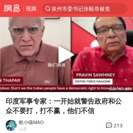
视频
泉州市委书记张毅恭被查
“电影+”如何激发千亿级消费新活力？
全球首个长时储能一体化产业园量产
台风白海豚加强
中国女篮70-67险胜尼日利亚女篮
四川宜宾高县4.9级地震致1死
名创优品回应女子吐槽内裤质量差
00:00
02:17
出口禁令驱动有色板块大涨
Play
Ent
full
秋天的第一杯奶茶到底有多火
印度军事专家：一开始就警告政府和公
众不要打，打不赢，他们不信
国防部：中国军队坚决反制任何闹海挑衅图谋
U17国足点球大战淘汰河床晋级决赛
咝小喵MAO
213
山东