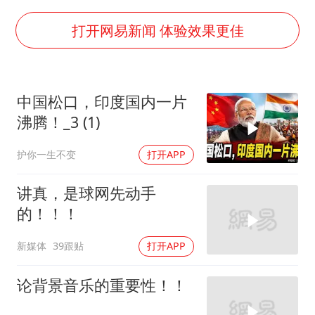
美股存储板块集体大跌
国乒男单横滨冠军赛全军覆没
打开网易新闻 体验效果更佳
38岁演员求职万岁山NPC成功
胡彦斌获《歌手2026》歌王
中国松口，印度国内一片
日本试射“战斧”导弹，国防部回应
沸腾！_3 (1)
胡彦斌韩磊 谁帮谁
护你一生不变
打开APP
“今天得有40℃了吧 为啥还不预警”
夯实基础开新局
讲真，是球网先动手
的！！！
新媒体
39跟贴
打开APP
论背景音乐的重要性！！