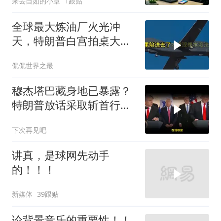
来去自如的小章
1跟贴
全球最大炼油厂火光冲
天，特朗普白宫拍桌大
骂，伊朗主动出击把美军
侃侃世界之最
拖进泥潭
穆杰塔巴藏身地已暴露？
特朗普放话采取斩首行
动，美军机又被击落
下次再见吧
讲真，是球网先动手
的！！！
新媒体
39跟贴
论背景音乐的重要性！！