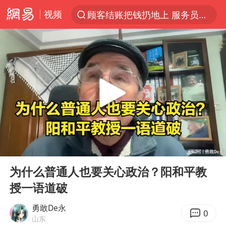
视频
顾客结账把钱扔地上 服务员霸气扔回
探寻“技能+”促就业创业新路
美国退回1000亿美元关税
38岁山东财大教授刘海明逝世
李亚鹏向地铁吐血女孩捐99999元
被泰航拒载中国乘客：免费改签没兑现
逃犯看演唱会 刚出地铁就被逮住
00:00
02:49
台风白海豚或在华东沿海登陆
Play
Ent
full
日本籍女网红在韩直播时自杀身亡
为什么普通人也要关心政治？阳和平教
授一语道破
香港殿堂级填词人黎彼得因病离世 终年76岁
FIFA官方支持因凡蒂诺
勇敢De永
0
山东