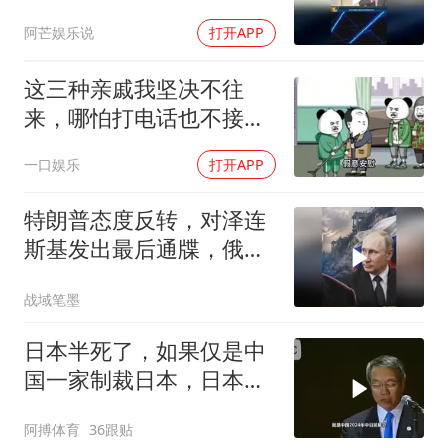
进党信息茧房！
阿芒娱乐说
打开APP
这三种亲戚我坚决不往
来，哪怕打电话也不接，
断交！
一口娱乐
打开APP
特朗普态度反转，对泽连
斯基发出最后通牒，俄乌
终于走向尾声？
战域笔墨
日本半死了，如果仅是中
国一家制裁日本，日本可
能还剩一口气
阿搏体育
36跟贴