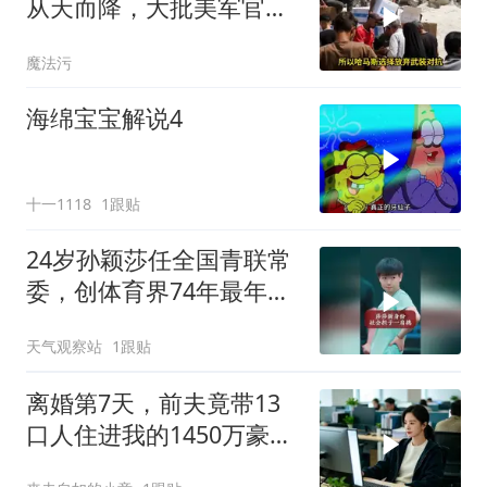
从天而降，大批美军官被
袭击？英法德失声
魔法污
海绵宝宝解说4
十一1118
1跟贴
24岁孙颖莎任全国青联常
委，创体育界74年最年轻
纪录
天气观察站
1跟贴
离婚第7天，前夫竟带13
口人住进我的1450万豪
宅，一开门全傻眼