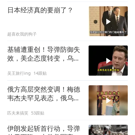
日本经济真的要崩了？
超喜欢我的狗子
基辅遭重创！导弹防御失
效，美企态度转变，乌处
境艰难
吴王旅行ing
14跟贴
俄方高层突然变调！梅德
韦杰夫罕见表态，俄乌战
争或进入关键阶段
匹夫来搞笑
53跟贴
伊朗发起斩首行动，导弹