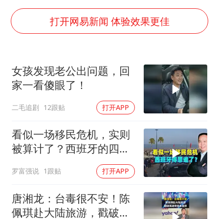
南大数院院长疑辞职信里写不想干了
41岁女子为鼓励女儿考上985研究生
打开网易新闻 体验效果更佳
弹药库存告急 美军补货难
如何把百年大党建设得更加坚强有力
女孩发现老公出问题，回
沙特否认与胡塞武装举行会谈
家一看傻眼了！
乘客脱鞋散发异味 司机提醒反被怼
二毛追剧
12跟贴
打开APP
多专业取消艺考 文化工作者要有文化
总书记关心百姓身边这些民生大事
看似一场移民危机，实则
被算计了？西班牙的四个
举动，让美国记恨
罗富强说
1跟贴
打开APP
唐湘龙：台毒很不安！陈
佩琪赴大陆旅游，戳破民