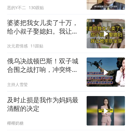
多是地方精英？
恶的Y不二
130跟贴
婆婆把我女儿卖了十万，
给小叔子娶媳妇。我让她
牢底坐穿！
次元君情感
11跟贴
俄乌决战顿巴斯！双子城
合围之战打响，冲突终局
或提前到来
主持人雪莹
及时止损是我作为妈妈最
清醒的决定
椰椰奶糖