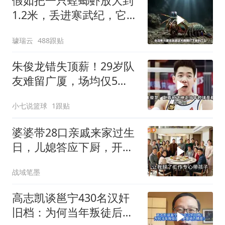
假如把一只螳螂虾放大到
1.2米，丢进寒武纪，它能
战胜当代霸主吗
璩瑞云
488跟贴
朱俊龙错失顶薪！29岁队
友难留广厦，场均仅5
分，比胡金秋更该卖
小七说篮球
1跟贴
婆婆带28口亲戚来家过生
日，儿媳答应下厨，开饭
时全愣住了
战域笔墨
高志凯谈邕宁430名汉奸
旧档：为何当年叛徒后人