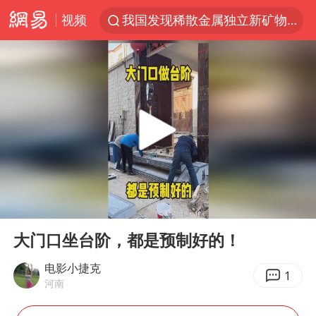
视频
我国发现稀散金属独立新矿物——乌斯河锗矿
上海鼓励居家办公
多地银行上调存款利率
新疆生产建设兵团生态环境局原局长被查
朱一龙的鼻子怎么了
5万元以下微型代步车集体遇冷
大疆错失宇树
00:00
00:25
费大厨口号更改 不再宣传小炒肉大王
Play
Ent
full
周星驰妈妈现身香港首映礼
大门口坐台阶，都是预制好的！
上海地铁4条线路全线停运
电影小捷克
1
河南
4.2平卫生间补漏注胶花1.55万