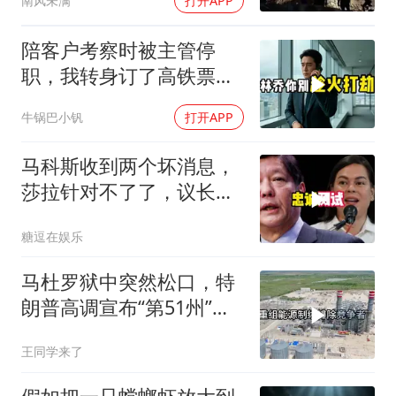
南风未满
打开APP
陪客户考察时被主管停
职，我转身订了高铁票。
2小时后总监急疯了：12
牛锅巴小钒
打开APP
亿合同没你根本签不了
马科斯收到两个坏消息，
莎拉针对不了了，议长反
水，防长被硬刚！
糖逗在娱乐
马杜罗狱中突然松口，特
朗普高调宣布“第51州”，
美国在委内瑞拉布下的一
王同学来了
盘大棋终于浮出水面