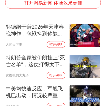
56岁刘奕君跟13岁女儿合跳
打开网易新闻 体验效果更佳
三预警齐发 11个省份有大到暴雨
“还不如不放假”
郭德纲于谦2026年天津春
梅婷12岁女儿百花奖发言
晚神作，包袱抖到你缺氧
从科技创新看开局起步的时与势
笑到肚子疼！
人间天下事
打开APP
特朗普全家被伊朗挂上“死
亡名单”，这仗打得太下作
了
卖樱桃的大丸子
打开APP
中美均快速反应，军舰飞
机已出动，情况较严重