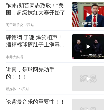
“向特朗普同志致敬！”美
国，超级抹红大赛开始了
阿芒娱乐说
2跟贴
郭德纲 于谦 爆笑相声！
酒精棉球擦肚子上消毒，
拿云南白药擦刀，是不是
市井大实话
擦反了？
讲真，是球网先动手
的！！！
新媒体
57跟贴
论背景音乐的重要性！！