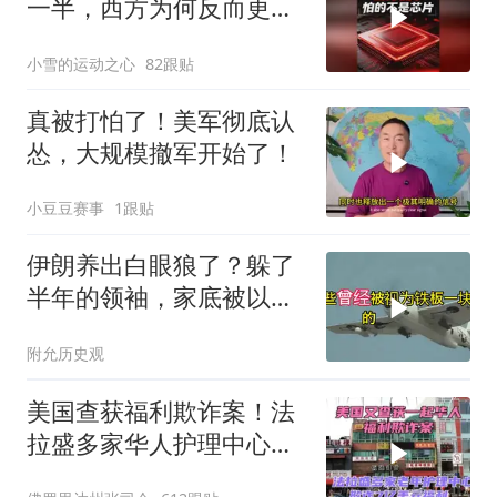
一半，西方为何反而更
慌？
小雪的运动之心
82跟贴
真被打怕了！美军彻底认
怂，大规模撤军开始了！
小豆豆赛事
1跟贴
伊朗养出白眼狼了？躲了
半年的领袖，家底被以色
列摸得一干二净
附允历史观
美国查获福利欺诈案！法
拉盛多家华人护理中心欺
诈7亿美元福利！