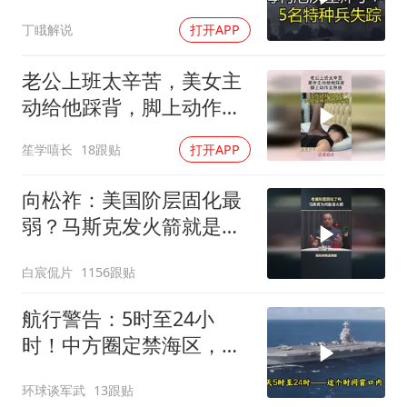
远超想象
丁睋解说
打开APP
老公上班太辛苦，美女主
动给他踩背，脚上动作太
熟练！
笙学嘻长
18跟贴
打开APP
向松祚：美国阶层固化最
弱？马斯克发火箭就是答
案！
白宸侃片
1156跟贴
航行警告：5时至24小
时！中方圈定禁海区，美
航母紧急后撤，黄岩岛主
环球谈军武
13跟贴
权已定