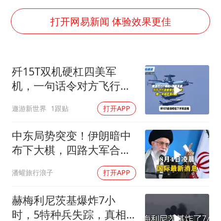
台湾海峡南口北上船舶实施交通管制
“新疆阿勒泰八月能滑雪”不实
打开网易新闻 体验效果更佳
江苏发布台风蓝色预警
向鹏0-3不敌张本智和
歼15T双机硬杠四美军
今日立秋你咬秋了吗
机，一句话令对方飞行员
东方之约 相约未来
无言以对
遨游新世界
1跟贴
打开APP
中东局势突变！伊朗暗中
布下大棋，四路大军合
围，特朗普面临死局
潘蠸旅行浪子
打开APP
赫梅利尼茨基爆炸7小
时，5特种兵失踪，真相