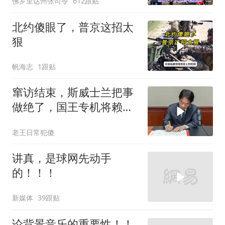
佛罗里达州张司令
612跟贴
北约傻眼了，普京这招太
狠
帆海志
1跟贴
窜访结束，斯威士兰把事
做绝了，国王专机将赖清
德连夜送回台岛
老王日常犯傻
讲真，是球网先动手
的！！！
新媒体
39跟贴
论背景音乐的重要性！！