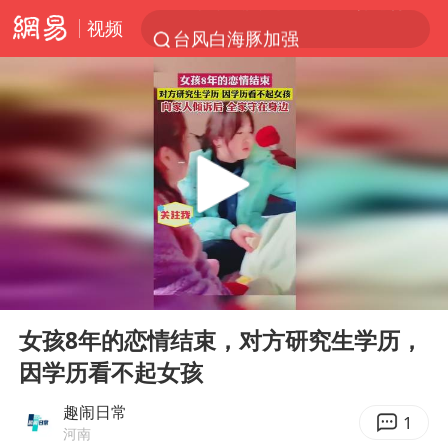
视频
台风白海豚加强
官方通报教师招聘笔试前13名被淘汰
国防部回应日本试射“战斧”导弹
广东雷州通报特教老师招聘违规事件
A股三大股指收涨
“立秋的第一杯奶茶”又爆单了
泰国校园枪击案死亡人数升至7人
00:00
00:11
泰国枪击案凶手先杀祖父母后行凶
Play
Ent
full
宇树科技中一签需缴款7.54万元
女孩8年的恋情结束，对方研究生学历，
因学历看不起女孩
国防部：坚决反制任何闹海挑衅图谋
四川宜宾市高县发生4.9级地震
趣闹日常
1
河南