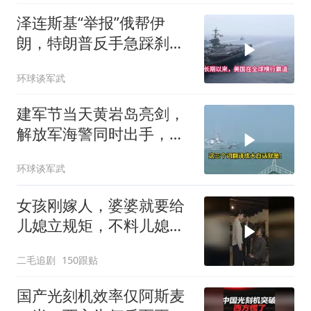
泽连斯基“举报”俄帮伊
朗，特朗普反手急踩刹
车，美国霸权底气尽失
环球谈军武
建军节当天黄岩岛亮剑，
解放军海警同时出手，菲
律宾的挑衅该收场了
环球谈军武
女孩刚嫁人，婆婆就要给
儿媳立规矩，不料儿媳不
是好惹的！
二毛追剧
150跟贴
国产光刻机效率仅阿斯麦