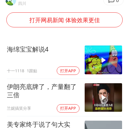
百花奖开幕式
0
四川
38岁演员求职万岁山NPC成功
打开网易新闻 体验效果更佳
老中医：立秋后养心是关键
国防部：中国军队坚决反制任何闹海挑衅图谋
我国外贸延续良好增长态势
海绵宝宝解说4
东航：国内客票提前14天免费退改
欧阳娜娜窦靖童好搭
十一1118
1跟贴
打开APP
夯实基础开新局
伊朗亮底牌了，产量翻了
三倍
兰妮搞笑分享
打开APP
美专家终于说了句大实