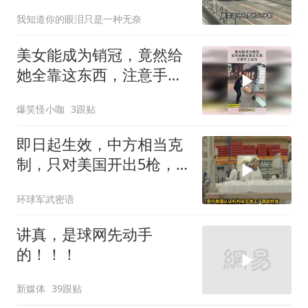
我知道你的眼泪只是一种无奈
美女能成为销冠，竟然给
她全靠这东西，注意手上
动作！
爆笑怪小咖
3跟贴
即日起生效，中方相当克
制，只对美国开出5枪，
商务部二号令颁布
环球军武密语
讲真，是球网先动手
的！！！
新媒体
39跟贴