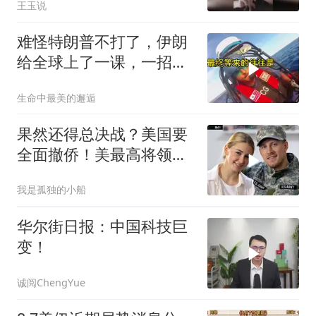
王玉说
难怪特朗普不打了，伊朗
给全球上了一课，一招吃
定美国，迎来转折
生命中最美的邂逅
果然还得总决战？美国要
全面撤侨！美最高将领：
决战伊朗随时能打
我是孤独的小船
华尔街日报：中国科技巨
变！
诚阅ChengYue