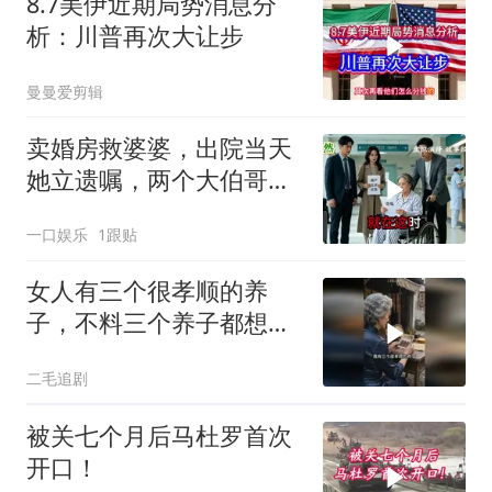
8.7美伊近期局势消息分
析：川普再次大让步
曼曼爱剪辑
卖婚房救婆婆，出院当天
她立遗嘱，两个大伯哥傻
眼
一口娱乐
1跟贴
女人有三个很孝顺的养
子，不料三个养子都想害
她！
二毛追剧
被关七个月后马杜罗首次
开口！