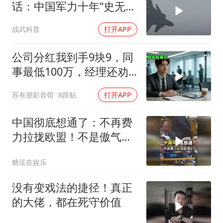
话：中国军力十年“史无前
例”狂飙，美国这次真坐不
战武科普
打开APP
住了
公司分红我到手9块9，同
事最低100万，经理还劝
我续签，我笑了：不签了
苏有朋影音馆
8跟贴
打开APP
中国彻底想通了：不再费
力拉拢欧盟！不是傲气，
是真的没必要了
糖逗在娱乐
没有变戏法的捷径！真正
的大佬，都在死守价值