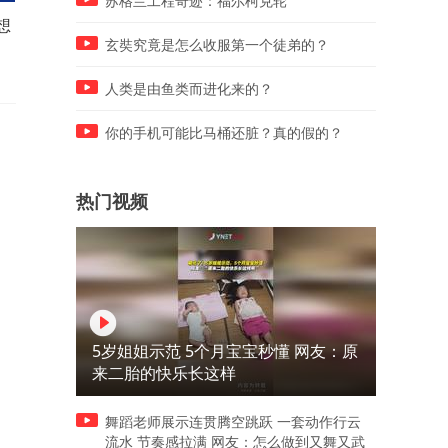
苏格兰工程奇迹：福尔柯克轮
想
印度网友破防：这不可能！老
印度网友提问：中国什么时
外惊叹中国空气质量：都是麦
来殖民印度_打败我们两次都
玄奘究竟是怎么收服第一个徒弟的？
芽糖味！
不殖民，
人类是由鱼类而进化来的？
你的手机可能比马桶还脏？真的假的？
热门视频
5岁姐姐示范 5个月宝宝秒懂 网友：原
来二胎的快乐长这样
舞蹈老师展示连贯腾空跳跃 一套动作行云
流水 节奏感拉满 网友：怎么做到又舞又武