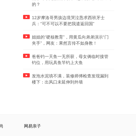
的？
12岁摩洛哥男孩边境哭泣恳求西班牙士
兵：“可不可以不要把我遣返回国”
姐姐的“硬核教育”，用黄瓜向弟弟演示“门
夹手”，网友：果然言传不如身教！
爸爸钓一天鱼一无所获，母女俩临时接管
钓位，用玩具鱼竿钓上大鱼
发泡水泥填不满，装修师傅检查发现漏到
楼下：出风口未延伸到外墙
尚
网易亲子