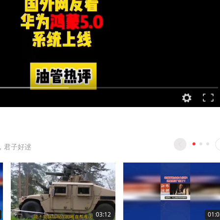
，君子好逑
03:12
01:0