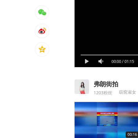
00:00
/
01:15
弗朗街拍
窈窕淑女
1203粉丝
00:16