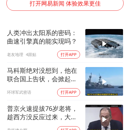
台州《告全体市民书》：非必要不外出
打开网易新闻 体验效果更佳
胡彦斌获《歌手2026》歌王
宇树王兴兴被问了360多个问题
人类冲出太阳系的密码：
微信新功能：你可以“撤回”你的撤回
曲速引擎真的能实现吗？
视频丨森林温泉、油菜花海、丹崖碧水……解锁各地夏日限定体验
老友地理
4跟贴
打开APP
四川宜宾地震网友称睡觉被摇醒
夯实基础开新局
马科斯绝对没想到，他在
联合国上告状，会掀起中
方的4重反制
环球军武密语
打开APP
普京火速提拔76岁老将，
趁西方没反应过来，大鹅
外交要动真格了