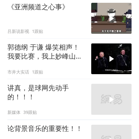
《亚洲频道之心事》
吕新说影视
1跟贴
郭德纲 于谦 爆笑相声！
我要比赛，我上妙峰山干
嘛去？你去拜一拜冠军老
市井大实话
1跟贴
祖庙
讲真，是球网先动手
的！！！
新媒体
39跟贴
论背景音乐的重要性！！