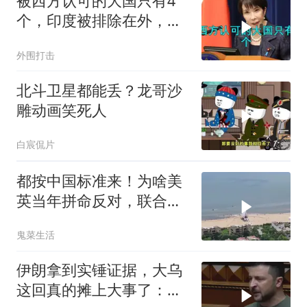
被西方认可的大国只有4
个，印度被排除在外，为
何只能算准大国？
外围打击
北斗卫星都能丢？龙哥沙
雕动画笑死人
白宸侃片
都按中国标准来！为啥美
英当年拼命反对，联合国
反而全盘接受？
鬼菜生活
伊朗拿到实锤证据，大乌
这回真的摊上大事了：私