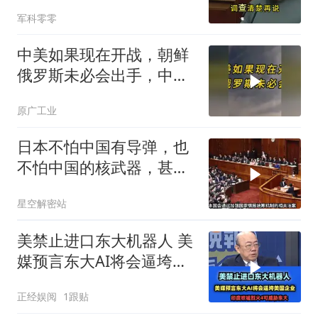
下致电求和
军科零零
中美如果现在开战，朝鲜
俄罗斯未必会出手，中国
只能靠这四支力量
原广工业
日本不怕中国有导弹，也
不怕中国的核武器，甚至
不怕中国的稀土制裁
星空解密站
美禁止进口东大机器人 美
媒预言东大AI将会逼垮美
国企业！
正经娱阅
1跟贴