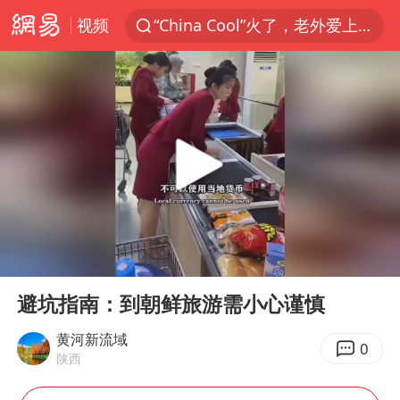
视频
“China Cool”火了，老外爱上中国避暑游
泰国初中生饮弹自尽前开了26枪
云南一地村民过火把节意外灼伤16人
浙江海事局启动Ⅰ级防台应急响应
美国7月非农就业人数意外减少2.3万人
用AI造出新病毒意味着什么
预计“白海豚”明晚将在浙江舟山到福建福鼎一带沿海登陆
00:00
01:32
美股创4月份以来最大单周涨幅
Play
Ent
full
女子被狗舔脚确诊三级暴露 医生回应
避坑指南：到朝鲜旅游需小心谨慎
泰国校园枪击事件已致8死30余伤
黄河新流域
0
陕西
光伏八巨头签署“不低于成本价”倡议