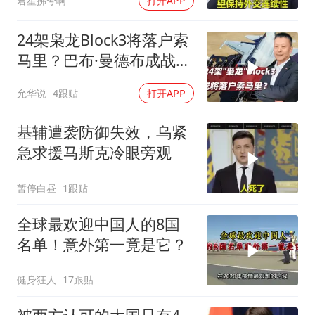
君笙拂兮啊
打开APP
24架枭龙Block3将落户索
马里？巴布·曼德布成战略
支点
允华说
4跟贴
打开APP
基辅遭袭防御失效，乌紧
急求援马斯克冷眼旁观
暂停白昼
1跟贴
全球最欢迎中国人的8国
名单！意外第一竟是它？
健身狂人
17跟贴