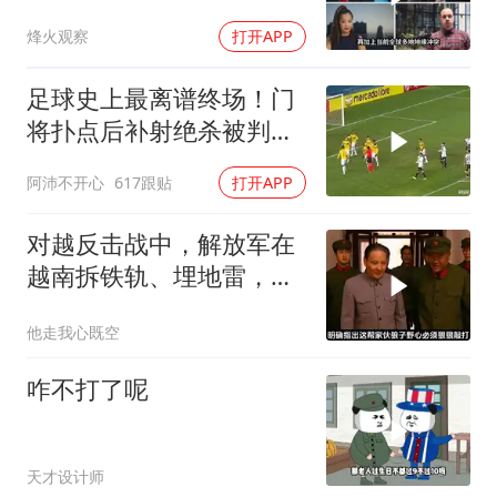
智库预测有事发生
烽火观察
打开APP
足球史上最离谱终场！门
将扑点后补射绝杀被判无
效
阿沛不开心
617跟贴
打开APP
对越反击战中，解放军在
越南拆铁轨、埋地雷，是
真的吗？
他走我心既空
咋不打了呢
天才设计师