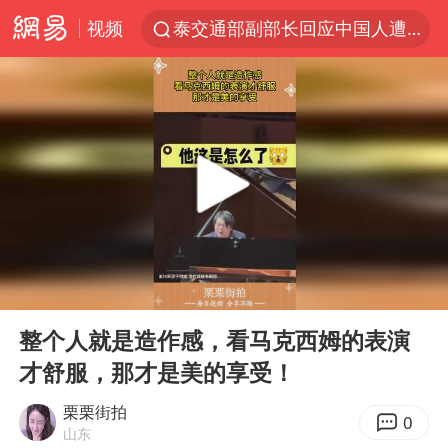
视频
泰交通部副部长回应中国人遭歧视手势
改名后的“青海拉面”店
段绚竞因公牺牲 年仅44岁
1岁宝宝碰坏纸巾盒 宝妈被索赔924元
女子开一天一夜空调后二氧化碳中毒
男子结婚8年3个女儿均非亲生
“空调24小时开着更省电”不实
00:00
00:14
“不建议大家买深色蛋糕”
Play
Ent
full
台风白海豚逼近 暴雨大暴雨来袭
整个人就是造作感，看马克西姆的表演
才舒服，那才是美的享受！
男子杀人后逃进深山21年活得像野人
985博士后被曝在妻子孕期出轨后续
栗栗街拍
0
山东