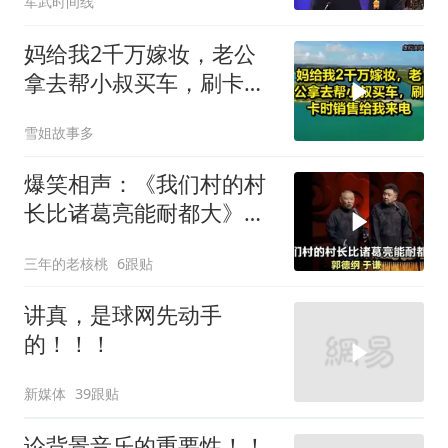
军武时间线
前状态
妈给我2千万嫁妆，老公
拿去帮小叔买车，刷卡时
销售给我来电！
雪姐故事多
爆笑相声：《我们村的村
长比诸葛亮能耐都大》郭
德纲 于谦
三年的老核桃
6跟贴
讲真，是球网先动手
的！！！
新媒体
39跟贴
论背景音乐的重要性！！