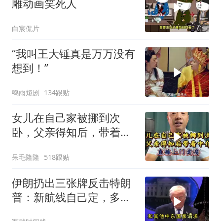
雕动画笑死人
白宸侃片
“我叫王大锤真是万万没有
想到！”
鸣雨短剧
134跟贴
女儿在自己家被挪到次
卧，父亲得知后，带着中
介直接上门卖房
呆毛隆隆
518跟贴
伊朗扔出三张牌反击特朗
普：新航线自己定，多国
保证不参战，海峡不回战