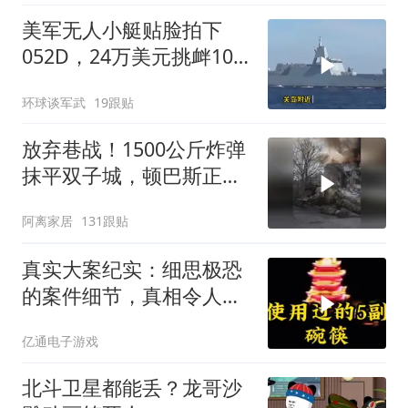
美军无人小艇贴脸拍下
052D，24万美元挑衅10
亿美元大驱，这是要搞新
环球谈军武
19跟贴
战法？
放弃巷战！1500公斤炸弹
抹平双子城，顿巴斯正变
成一场拆城游戏
阿离家居
131跟贴
真实大案纪实：细思极恐
的案件细节，真相令人脊
背发凉
亿通电子游戏
北斗卫星都能丢？龙哥沙