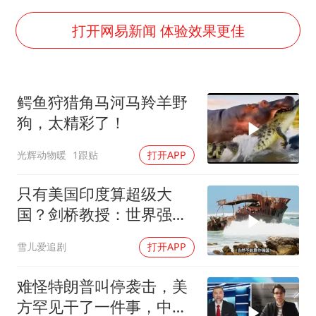
公司“上四休三”但要降薪1000元
OpenAI为免费用户升级GPT-5.6 Luna
打开网易新闻 体验效果更佳
47岁妈妈突然产女 26岁女儿：很震惊
97岁英国奶奶飞上天再破吉尼斯纪录
鳄鱼狩猎角马河马羚羊野
“中国蔬菜之乡”最高温达41.8℃
狗，太精彩了！
如何把百年大党建设得更加坚强有力？
光辉动物暖
1跟贴
打开APP
只有美国印度算超级大
国？剑桥教授：世界强国
只有4个，没有印度
雪儿爱追剧
打开APP
难怪特朗普叫停袭击，美
方罕见干了一件事，中方