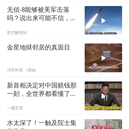
无侦-8能够被美军击落
吗？说出来可能不信，无
侦-8本身就是无解的阳
星空解密站
谋，美军打不打都得吃大
亏
金星地狱邻居的真面目
冯哥科普
1跟贴
新首相决定对中国赔钱那
一刻，全世界都看懂了：
不能对华继续天真
一窥究竟
水太深了！一触及院士集