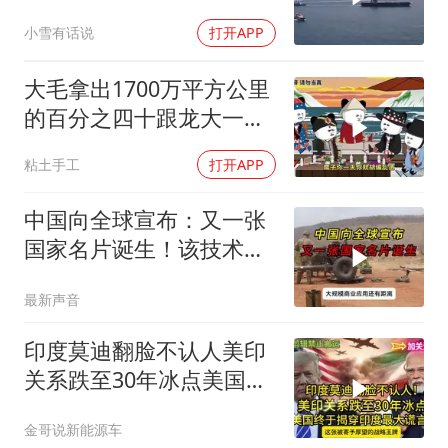
10马赫“航母杀手”，西太
小雪有话说
打开APP
变天了！
大毛拿出1700万平方公里
的百分之四十跟龙大一起
开发[震惊][震惊]
粘土手工
打开APP
中国向全球宣布：又一张
国家名片诞生！该技术全
世界只有中国拥有
最新声音
印度莫迪翻脸不认人美印
关系跌至30年冰点美国终
于揭穿印度zdsr
金哥说新能源车