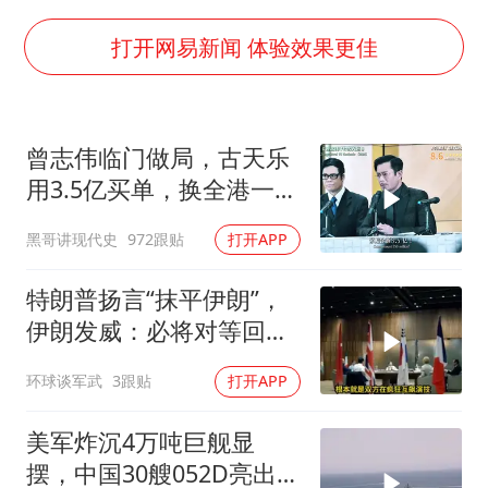
关之琳否认与27岁模特的恋情
多地要求领导干部带头休假
打开网易新闻 体验效果更佳
对话重庆地铁吐血女孩
中方回应日本广岛核爆81周年
曾志伟临门做局，古天乐
中国五箭齐发反制美国
用3.5亿买单，换全港一声
中国经济展现强大韧性和活力
佩服！
黑哥讲现代史
972跟贴
打开APP
特朗普扬言“抹平伊朗”，
伊朗发威：必将对等回
应，送美国进地狱
环球谈军武
3跟贴
打开APP
美军炸沉4万吨巨舰显
摆，中国30艘052D亮出