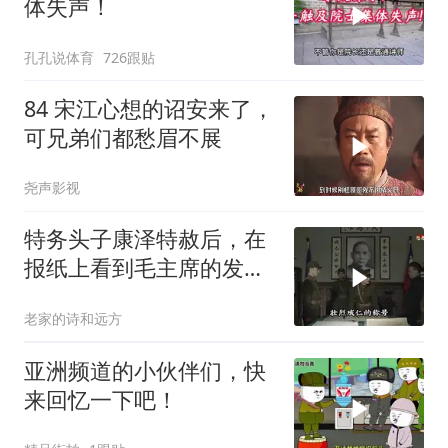
体失声！
孔孔说体育
726跟贴
84 宋江心想的诏安来了，
可兄弟们都愁眉不展
尧声影视
特务头子康泽特赦后，在
报纸上看到毛主席的发
言，激动得不省人事
老家的诗和远方
亚洲频道的小伙伴们，快
来回忆一下吧！