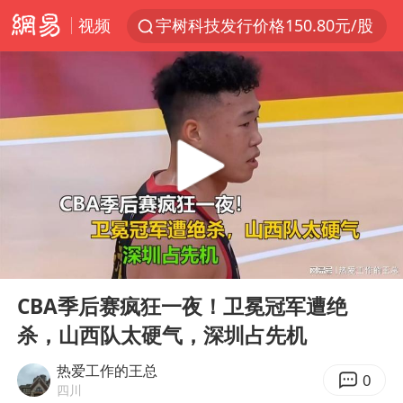
视频
宇树科技发行价格150.80元/股
我国编制完成新版全月地质图
台风白海豚即将进入48小时警戒线
郑国霖回应去景区上班被保安拦下
中央气象台发布台风黄色预警
80后女柜员逆袭成4200亿银行副行长
感觉全东北都在等7号
00:00
05:23
扎哈罗娃批广岛市长不提美国原子弹
Play
Ent
full
女子利用漏洞0元薅走3000多件家电
CBA季后赛疯狂一夜！卫冕冠军遭绝
杀，山西队太硬气，深圳占先机
金饰克价大幅跳涨
泰国一女公务员妆容引争议 本人回应
热爱工作的王总
0
四川