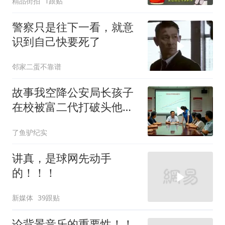
精品街拍
1跟贴
警察只是往下一看，就意
识到自己快要死了
邻家二蛋不靠谱
故事我空降公安局长孩子
在校被富二代打破头他爹
叫嚣开个价
了鱼驴纪实
讲真，是球网先动手
的！！！
新媒体
39跟贴
论背景音乐的重要性！！