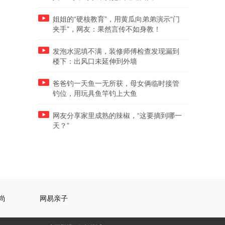
姐姐的“硬核教育”，用黄瓜向弟弟演示“门
夹手”，网友：果然言传不如身教！
发泡水泥填不满，装修师傅检查发现漏到
楼下：出风口未延伸到外墙
爸爸钓一天鱼一无所获，母女俩临时接管
钓位，用玩具鱼竿钓上大鱼
网友分享家里成熟的辣椒，“这要摘到哪一
天？”
尚
网易亲子