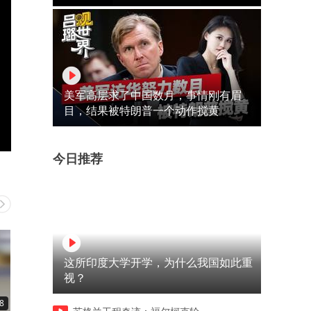
美军高层求了中国数月，事情刚有眉
目，结果被特朗普一个动作搅黄
今日推荐
这所印度大学开学，为什么我国如此重
视？
8
00:16
00:15