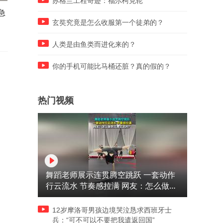
苏格兰工程奇迹：福尔柯克轮
急
何意味？印度一男子攀上路边
警方回应：夫妻在道路上发
高耸路灯，在上面徒手做引体
口角妻子跳车
玄奘究竟是怎么收服第一个徒弟的？
向上
人类是由鱼类而进化来的？
你的手机可能比马桶还脏？真的假的？
热门视频
舞蹈老师展示连贯腾空跳跃 一套动作
行云流水 节奏感拉满 网友：怎么做到
又舞又武的？
12岁摩洛哥男孩边境哭泣恳求西班牙士
兵：“可不可以不要把我遣返回国”