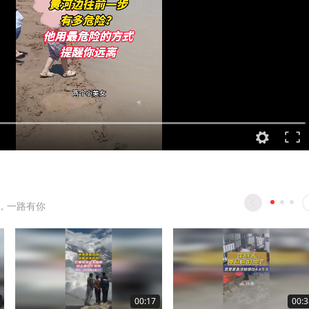
，一路有你
00:17
00:3