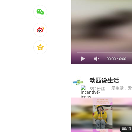
00:00
/
0:00
动匹说生活
爱生活，爱
892粉丝
00:13