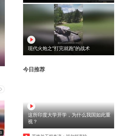
现代火炮之“打完就跑”的战术
今日推荐
这所印度大学开学，为什么我国如此重
视？
3
00:13
00:12