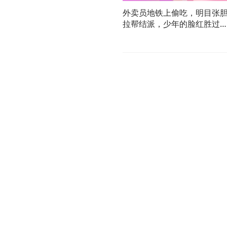
外卖员地铁上偷吃，明目张
拉帮结派，少年的脸红胜过
切