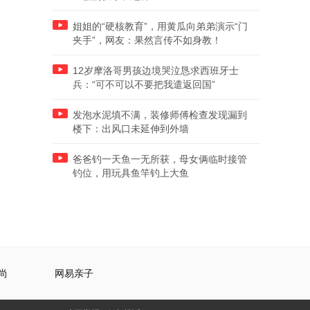
姐姐的“硬核教育”，用黄瓜向弟弟演示“门
夹手”，网友：果然言传不如身教！
12岁摩洛哥男孩边境哭泣恳求西班牙士
兵：“可不可以不要把我遣返回国”
发泡水泥填不满，装修师傅检查发现漏到
楼下：出风口未延伸到外墙
爸爸钓一天鱼一无所获，母女俩临时接管
钓位，用玩具鱼竿钓上大鱼
尚
网易亲子