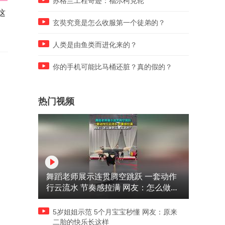
苏格兰工程奇迹：福尔柯克轮
这
大衣哥在家练歌，一手拿话筒
老公做饭发脾气，老婆直
一手拿歌词，就是这么简陋
接“提起来”，下幕老公天塌
玄奘究竟是怎么收服第一个徒弟的？
人类是由鱼类而进化来的？
你的手机可能比马桶还脏？真的假的？
热门视频
舞蹈老师展示连贯腾空跳跃 一套动作
行云流水 节奏感拉满 网友：怎么做到
又舞又武的？
5岁姐姐示范 5个月宝宝秒懂 网友：原来
二胎的快乐长这样