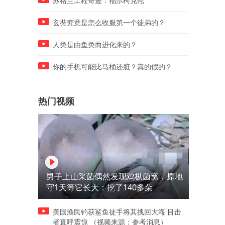
苏格兰工程奇迹：福尔柯克轮
玄奘究竟是怎么收服第一个徒弟的？
人类是由鱼类而进化来的？
你的手机可能比马桶还脏？真的假的？
热门视频
男子上山采菌偶然发现鸡枞菌窝，原地
守1天等它长大：挖了140多朵
美国渔民钓获鲨鱼徒手将其拽回大海 目击
者直呼震惊 （视频来源：参考消息）