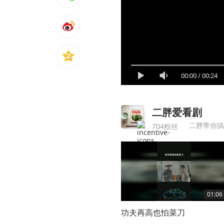
00:00
/
00:24
二胖爱看剧
二胖带你搞
704粉丝
01:06
功夫再高也怕菜刀