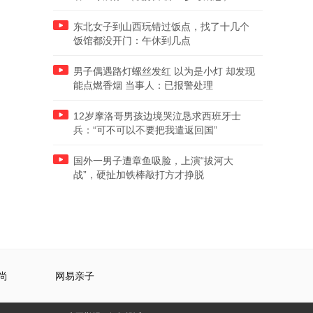
东北女子到山西玩错过饭点，找了十几个
饭馆都没开门：午休到几点
男子偶遇路灯螺丝发红 以为是小灯 却发现
能点燃香烟 当事人：已报警处理
12岁摩洛哥男孩边境哭泣恳求西班牙士
兵：“可不可以不要把我遣返回国”
国外一男子遭章鱼吸脸，上演“拔河大
战”，硬扯加铁棒敲打方才挣脱
尚
网易亲子