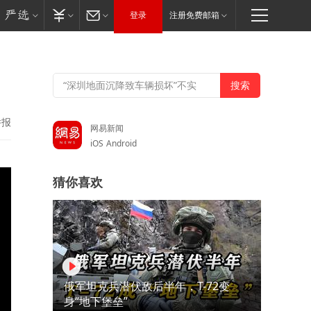
登录
注册免费邮箱
举报
网易新闻
iOS
Android
猜你喜欢
俄军坦克兵潜伏敌后半年，T-72变
身“地下堡垒”