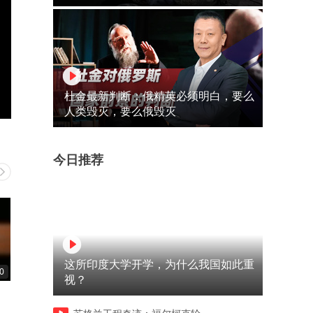
杜金最新判断：俄精英必须明白，要么
人类毁灭，要么俄毁灭
今日推荐
这所印度大学开学，为什么我国如此重
0
02:34
00:41
视？
得了军心却失了人心
打的不是扑克是人情世故