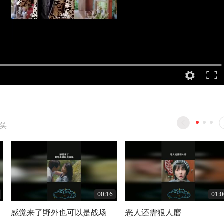
笑
00:16
01:0
感觉来了野外也可以是战场
恶人还需狠人磨