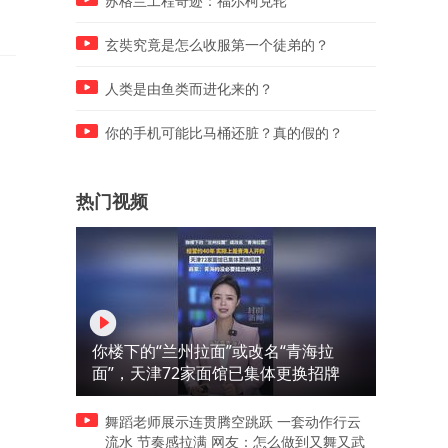
苏格兰工程奇迹：福尔柯克轮
的梦！
玄奘究竟是怎么收服第一个徒弟的？
人类是由鱼类而进化来的？
你的手机可能比马桶还脏？真的假的？
热门视频
你楼下的“兰州拉面”或改名“青海拉
面”，天津72家面馆已集体更换招牌
舞蹈老师展示连贯腾空跳跃 一套动作行云
流水 节奏感拉满 网友：怎么做到又舞又武