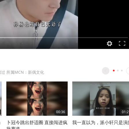
错过 所属MCN：新偶文化
00:36
01:2
岗
卜冠今跳出舒适圈 直接闯进疯
我一直以为，派小轩只是演的
批赛道