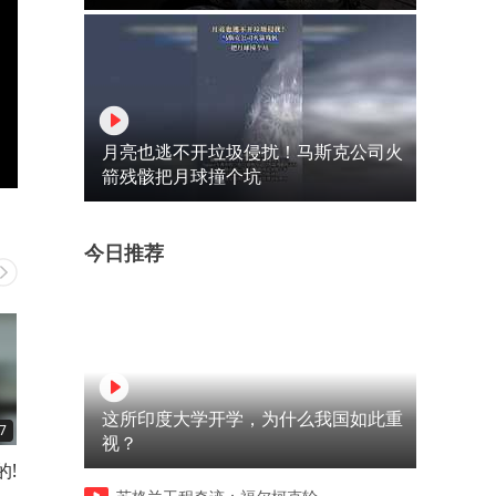
月亮也逃不开垃圾侵扰！马斯克公司火
箭残骸把月球撞个坑
今日推荐
这所印度大学开学，为什么我国如此重
7
00:52
01:18
视？
!
罗子君 你的委屈我终于懂了
广州的巡游氛围真的永远不
让人失望，彷佛做了一场盛