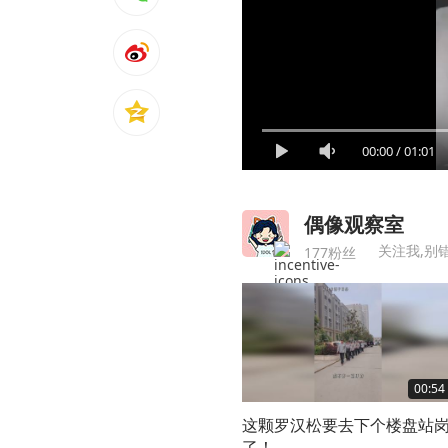
00:00
/
01:01
偶像观察室
关注我,别
177粉丝
00:54
这颗罗汉松要去下个楼盘站
了！