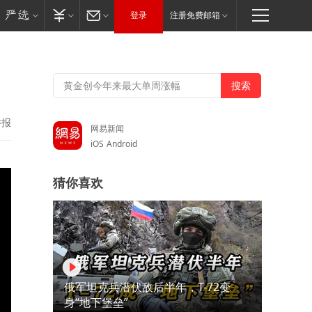
登录
注册免费邮箱
举报
网易新闻
iOS
Android
猜你喜欢
俄军坦克兵潜伏敌后半年，T-72变
身“地下堡垒”