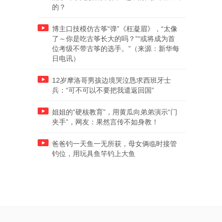
的？
博主口技模仿古筝“弹”《枉凝眉》，“太像
了～你是吃古筝长大的吗？”“或将成为首
位考级不带古筝的选手。”（来源：新华每
日电讯）
12岁摩洛哥男孩边境哭泣恳求西班牙士
兵：“可不可以不要把我遣返回国”
姐姐的“硬核教育”，用黄瓜向弟弟演示“门
夹手”，网友：果然言传不如身教！
爸爸钓一天鱼一无所获，母女俩临时接管
钓位，用玩具鱼竿钓上大鱼