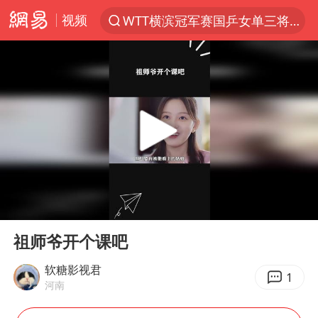
视频
WTT横滨冠军赛国乒女单三将晋级四强
光影经济撬动暑期消费新蓝海
陈思诚零点晒照为佟丽娅庆生
微信又有新功能，你可以“撤回”你的撤回了！
郑丽文：台湾从来没有“独立”过
上四休三，但降薪1000元，你接受吗？
情侣在平潭拍日出时坠崖致一死一伤
00:00
02:19
酒店花洒现排泄物住客索赔遭拒
Play
Ent
full
杭州全市有序停课
祖师爷开个课吧
夏日经济乘“热”而上 消费市场向“新”而行
软糖影视君
1
河南
36岁男演员成景区NPC后人气爆棚