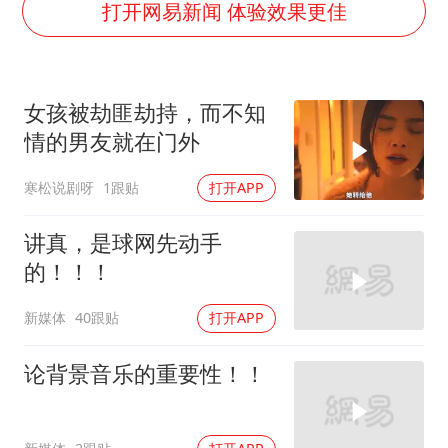
新疆优化调整景区内自驾服务费
打开网易新闻 体验效果更佳
检测列车撞人致11死2伤 涉事单位被罚
全民健身事业高质量发展
女孩被劫匪劫持，而不知
台当局重金为“台独”织“皇帝新衣”
情的男友就在门外
商场现钱学森巨幅海报 负责人回应
寒松说剧呀
1跟贴
打开APP
几元成本的AI广告导致千万市值蒸发
老挝国会主席赛宋蓬逝世
讲真，是球网先动手
乐享全民健身 共筑健康中国
的！！！
新媒体
40跟贴
打开APP
论背景音乐的重要性！！