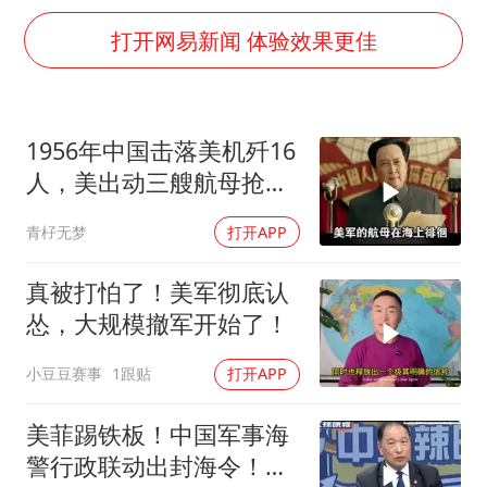
包文婧：二胎很难一碗水端平
打开网易新闻 体验效果更佳
香港宏福苑火灾或由烟头引起
浙江台州《告全体市民书》
女主硬加吻戏短剧已下架
1956年中国击落美机歼16
郑丽文：台湾从来没有“独立”过
人，美出动三艘航母抢尸
网传《披荆斩棘2026》名单
体
青杍无梦
打开APP
人民的健康、体质、幸福一脉相承
真被打怕了！美军彻底认
怂，大规模撤军开始了！
小豆豆赛事
1跟贴
打开APP
美菲踢铁板！中国军事海
警行政联动出封海令！台