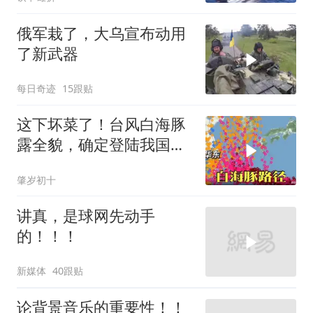
俄军栽了，大乌宣布动用
了新武器
每日奇迹
15跟贴
这下坏菜了！台风白海豚
露全貌，确定登陆我国沿
海
肇岁初十
讲真，是球网先动手
的！！！
新媒体
40跟贴
论背景音乐的重要性！！