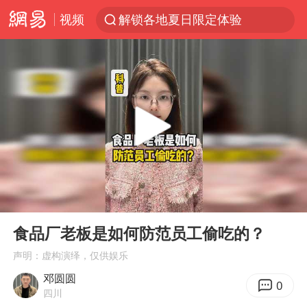
视频
解锁各地夏日限定体验
金饰克价一夜涨回1300元
富婆带资进组给自己硬加60多场吻戏
男童模仿奥特曼从高处跳下致骨折
名创优品一次性内裤 颜面尽失
黄金创今年来最大单周涨幅
“六爷”挂一颗出场
00:00
01:00
白海豚将正面袭击贯穿浙江
Play
Ent
full
视频丨中国东方电气集团原党组副书记、董事宋致远被查
食品厂老板是如何防范员工偷吃的？
梁家辉：到内地拍戏不是北上是回归
声明：虚构演绎，仅供娱乐
邓圆圆
牛津大学一纸声明甩不了锅
0
四川