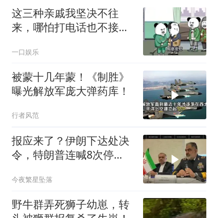
这三种亲戚我坚决不往
来，哪怕打电话也不接，
断交！
一口娱乐
被蒙十几年蒙！《制胜》
曝光解放军庞大弹药库！
行者风范
报应来了？伊朗下达处决
令，特朗普连喊8次停
手，海外资产遭清算
今夜繁星坠落
野牛群弄死狮子幼崽，转