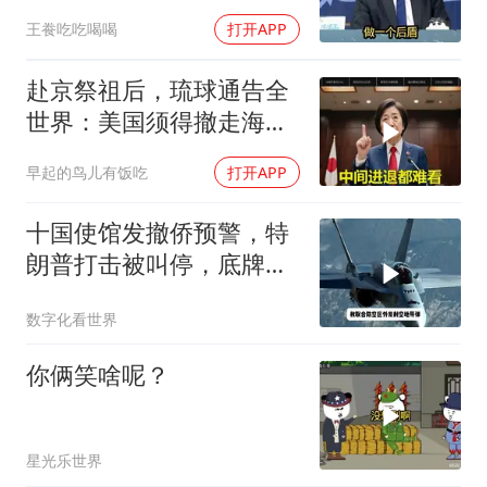
媒点评
王飬吃吃喝喝
打开APP
赴京祭祖后，琉球通告全
世界：美国须得撤走海马
斯，日本陷入被动
早起的鸟儿有饭吃
打开APP
十国使馆发撤侨预警，特
朗普打击被叫停，底牌将
看穿
数字化看世界
你俩笑啥呢？
星光乐世界