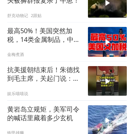
头被狮群报复杀了牛崽！
舒克动物记
2跟贴
最高50%！美国突然加
税，14类金属制品，中国
机电首当其冲
金梅煮酒
抗美援朝结束后！朱德找
到毛主席，关起门说：我
们该清理门户了
娱乐喵喵说
黄岩岛立规矩，美军司令
的喊话里藏着多少玄机
铁甲雄狮