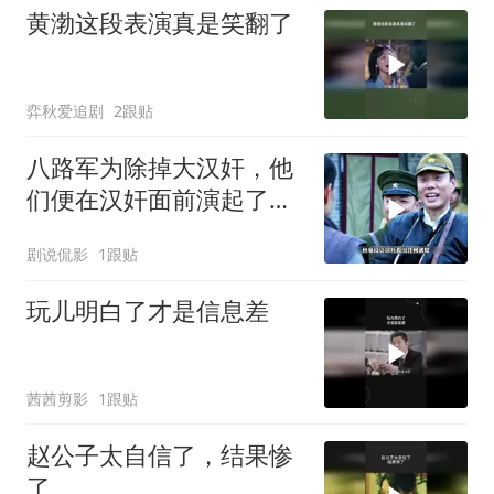
黄渤这段表演真是笑翻了
弈秋爱追剧
2跟贴
八路军为除掉大汉奸，他
们便在汉奸面前演起了双
簧
剧说侃影
1跟贴
玩儿明白了才是信息差
茜茜剪影
1跟贴
赵公子太自信了，结果惨
了