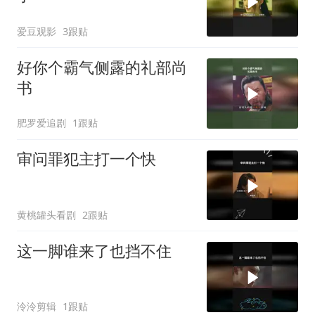
爱豆观影
3跟贴
好你个霸气侧露的礼部尚
书
肥罗爱追剧
1跟贴
审问罪犯主打一个快
黄桃罐头看剧
2跟贴
这一脚谁来了也挡不住
泠泠剪辑
1跟贴