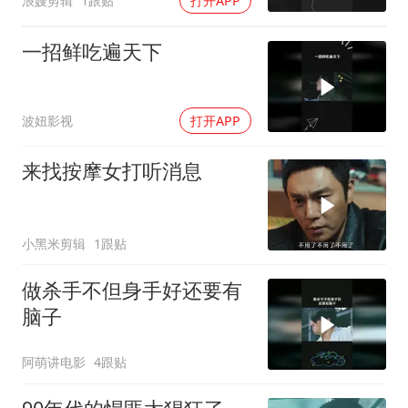
浪嫂剪辑
1跟贴
打开APP
一招鲜吃遍天下
波妞影视
打开APP
来找按摩女打听消息
小黑米剪辑
1跟贴
做杀手不但身手好还要有
脑子
阿萌讲电影
4跟贴