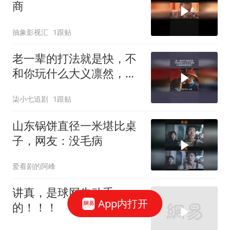
商
抽象影视汇
1跟贴
老一辈的打法就是快，不
和你玩什么大义凛然，只
说最关键的部分
柒小七追剧
1跟贴
山东锅饼直径一米堪比桌
子，网友：没毛病
爱看剧的阿峰
讲真，是球网先动手
App内打开
的！！！