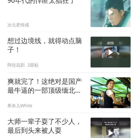
90年代的悍匪太猖狂了
次元君情感
想过边境线，就得动点脑
子！
阿佳说剧
2跟贴
爽就完了！这绝对是国产
最牛逼的一部顶级缅北犯
罪电影，全程高能
希奈儿White
大师一辈子耍了不少人，
最后到头来被人耍