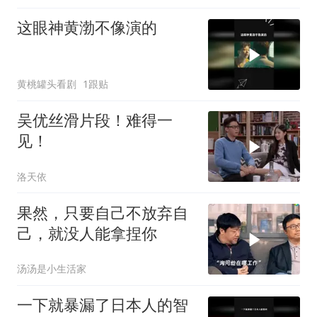
这眼神黄渤不像演的
黄桃罐头看剧
1跟贴
吴优丝滑片段！难得一
见！
洛天依
果然，只要自己不放弃自
己，就没人能拿捏你
汤汤是小生活家
一下就暴漏了日本人的智