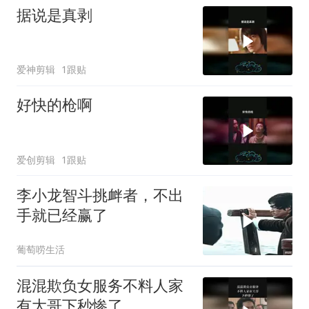
据说是真剥
爱神剪辑
1跟贴
好快的枪啊
爱创剪辑
1跟贴
李小龙智斗挑衅者，不出
手就已经赢了
葡萄唠生活
混混欺负女服务不料人家
有大哥下秒惨了