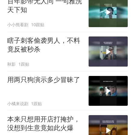
百年影帝无人问 一句雅洗
天下知
小小熊看剧
10跟贴
瞎子刺客偷袭男人，不料
竟反被秒杀
秋影
1跟贴
用两只狗演示多少冒昧了
小橘来说剧
1跟贴
本来只想用开店打掩护，
没想到生意竟如此火爆