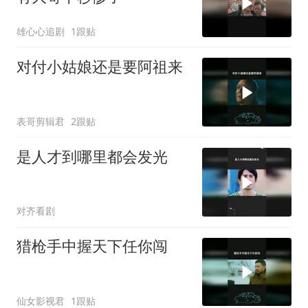
雄心心追剧
1跟贴
对付小姑娘还是要阿祖来
表哥剪辑君
2跟贴
是人才到哪里都会发光
对齐看剧
猎枪手中握天下任你闯
仙女影视君
1跟贴