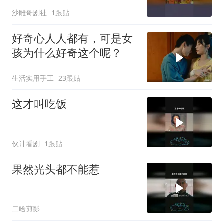
沙雕哥剧社
1跟贴
好奇心人人都有，可是女
孩为什么好奇这个呢？
生活实用手工
23跟贴
这才叫吃饭
伙计看剧
1跟贴
果然光头都不能惹
二哈剪影