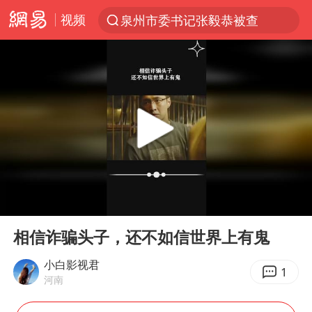
视频
泉州市委书记张毅恭被查
“电影+”如何激发千亿级消费新活力？
台风白海豚已进入24小时警戒线
全球首个长时储能一体化产业园量产
陈垣宇0-3张禹珍 国乒男单全军覆没
中巨芯：上半年归母净利润1405.77万元
四川宜宾市高县4.9级地震致1人死亡
00:00
00:33
中国女篮70-67险胜尼日利亚女篮
Play
Ent
full
名创优品回应女子吐槽内裤质量差
相信诈骗头子，还不如信世界上有鬼
上海：台风白海豚或将带来龙卷风
小白影视君
1
河南
出口禁令驱动有色板块大涨