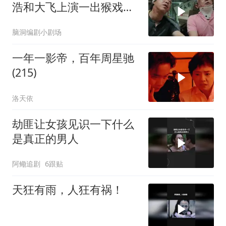
浩和大飞上演一出猴戏，
坑惨了特工约翰
脑洞编剧小剧场
一年一影帝，百年周星驰
(215)
洛天依
劫匪让女孩见识一下什么
是真正的男人
阿鳓追剧
6跟贴
天狂有雨，人狂有祸！