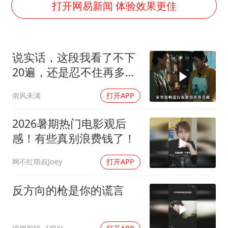
秋天的第一杯奶茶到底有多火
打开网易新闻 体验效果更佳
百花奖开幕式
国防部：坚决反制任何闹海挑衅图谋
说实话，这段我看了不下
东航：国内客票提前14天免费退改
20遍，还是忍不住再多看
美股存储板块集体大跌
一遍，经典老电影
南风未满
打开APP
胡彦斌获《歌手2026》歌王
“今天得有40℃了吧 为啥还不预警”
2026暑期热门电影观后
夯实基础开新局
感！有些真别浪费钱了！
网不红萌叔Joey
打开APP
反方向的枪是你的谎言