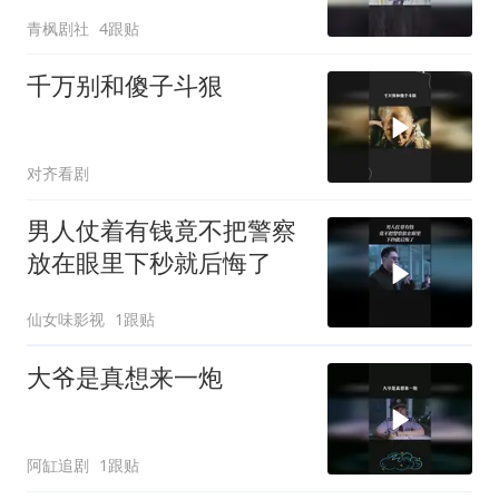
青枫剧社
4跟贴
千万别和傻子斗狠
对齐看剧
男人仗着有钱竟不把警察
放在眼里下秒就后悔了
仙女味影视
1跟贴
大爷是真想来一炮
阿缸追剧
1跟贴