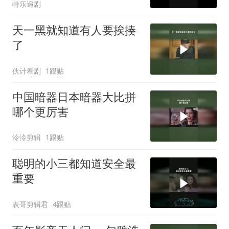
特乐追剧
天一黑就知道有人要挨揍
了
伙计看剧
1跟贴
中国暗器日本暗器大比拼
哪个更厉害
泠泠剪辑
1跟贴
聪明的小三都知道安全最
重要
表哥剪辑君
4跟贴