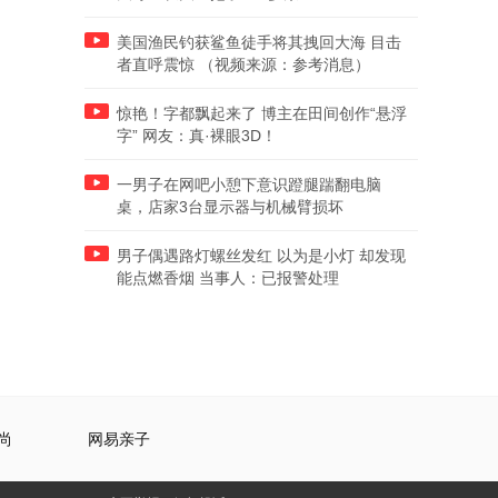
美国渔民钓获鲨鱼徒手将其拽回大海 目击
者直呼震惊 （视频来源：参考消息）
惊艳！字都飘起来了 博主在田间创作“悬浮
字” 网友：真·裸眼3D！
一男子在网吧小憩下意识蹬腿踹翻电脑
桌，店家3台显示器与机械臂损坏
男子偶遇路灯螺丝发红 以为是小灯 却发现
能点燃香烟 当事人：已报警处理
尚
网易亲子