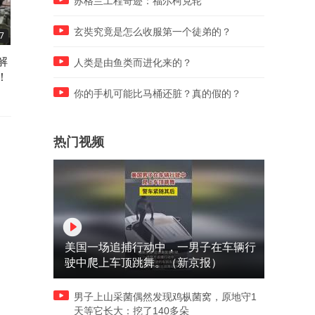
苏格兰工程奇迹：福尔柯克轮
玄奘究竟是怎么收服第一个徒弟的？
7
17:53
05:25
解
美军准备地面入侵，施压中方
美军太平洋司令再次狂妄威
人类是由鱼类而进化来的？
！
友国，中国迅速发声，叫停美
中国
国两件事
你的手机可能比马桶还脏？真的假的？
热门视频
美国一场追捕行动中，一男子在车辆行
驶中爬上车顶跳舞。（新京报）
男子上山采菌偶然发现鸡枞菌窝，原地守1
天等它长大：挖了140多朵