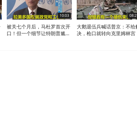
10:03
08:2
一
被关七个月后，马杜罗首次开
大鹅退伍兵喊话普京：不给
大
口！但一个细节让特朗普尴尬
决，枪口就转向克里姆林宫
了？