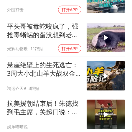
特朗普宣布不打了
外围打击
打开APP
平头哥被毒蛇咬疯了，强
抢毒蜥蜴的蛋没想到老婆
被鬣狗围攻调戏！
光辉动物暖
11跟贴
打开APP
悬崖绝壁上的生死逃亡：
3周大小北山羊大战双金
雕
鸿运齐天9
3跟贴
抗美援朝结束后！朱德找
到毛主席，关起门说：我
们该清理门户了
娱乐喵喵说