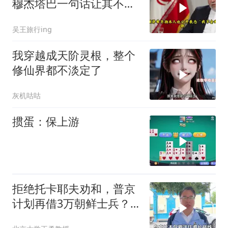
穆杰塔巴一句话让其不敢
再提
吴王旅行ing
我穿越成天阶灵根，整个
修仙界都不淡定了
灰机咕咕
掼蛋：保上游
拒绝托卡耶夫劝和，普京
计划再借3万朝鲜士兵？
泽连斯基处境不妙