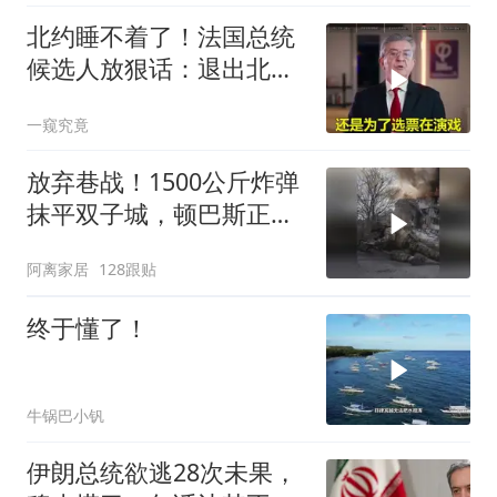
北约睡不着了！法国总统
候选人放狠话：退出北
约，和中国合作！
一窥究竟
放弃巷战！1500公斤炸弹
抹平双子城，顿巴斯正变
成一场拆城游戏
阿离家居
128跟贴
终于懂了！
牛锅巴小钒
伊朗总统欲逃28次未果，