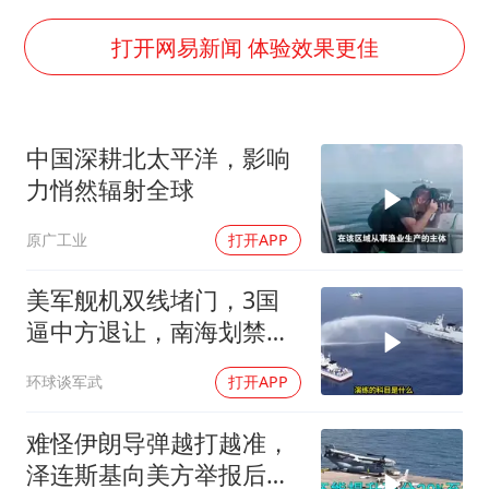
早田希娜挺进横滨女单16强
李亚鹏向地铁吐血女孩捐99999元
打开网易新闻 体验效果更佳
新华社权威快报|我国编制完成新版全月地质图
知识产权强国建设驶入“快车道”
中国深耕北太平洋，影响
如何把百年大党建设得更加坚强有力
力悄然辐射全球
中国经济展现强大韧性和活力
原广工业
打开APP
美军舰机双线堵门，3国
逼中方退让，南海划禁
区，轰-6K已经挂弹
环球谈军武
打开APP
难怪伊朗导弹越打越准，
泽连斯基向美方举报后，