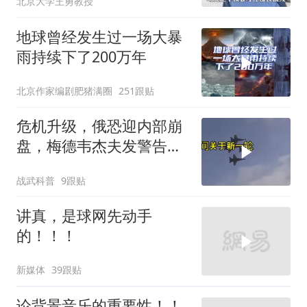
北京大学王勇教授
地球曾经发生过一场大暴
雨持续下了200万年
北京作家编剧肥猪满圈
251跟贴
危机升级，俄恐迎内部崩
盘，梅德韦杰夫发警告，
克宫钱袋子见底
战武科普
9跟贴
讲真，是球网先动手
的！！！
新媒体
39跟贴
论背景音乐的重要性！！