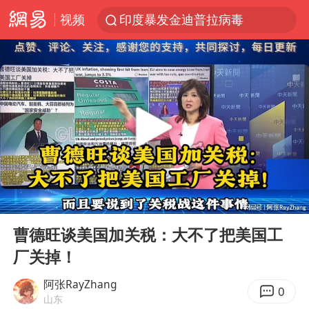
视频
印度暴发金迪普拉病毒
80后女柜员获聘4200亿银行副行长
41岁女子为鼓励女儿考上985研究生
24小时不关空调 电费反而更低？
陕西潼关强降雨引发土崖滑坡1人失联
陕西柞水突发泥石流致1死2失联
“梅姨”已是老年人 死刑或适用受限
00:00
03:19
美国退回1000亿美元关税
Play
Ent
full
“事业单位招聘不是人情买卖”
曹德旺谈美国加关税：大不了把美国工
厂关掉！
南大数院院长疑辞职信里写不想干了
小伙靠AI减肥 45天瘦40斤进了ICU
阿张RayZhang
0
山东