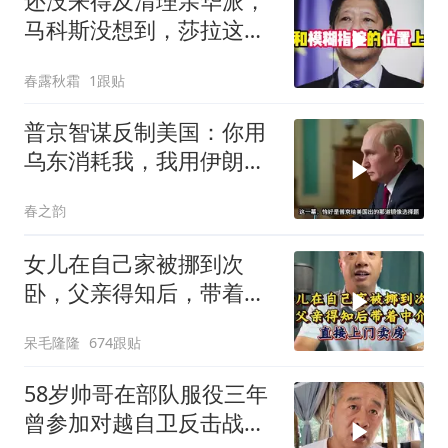
还没来得及清理亲华派，
马科斯没想到，莎拉这次
居然换了打法！
春露秋霜
1跟贴
普京智谋反制美国：你用
乌东消耗我，我用伊朗消
耗你
春之韵
女儿在自己家被挪到次
卧，父亲得知后，带着中
介直接上门卖房
呆毛隆隆
674跟贴
58岁帅哥在部队服役三年
曾参加对越自卫反击战讲