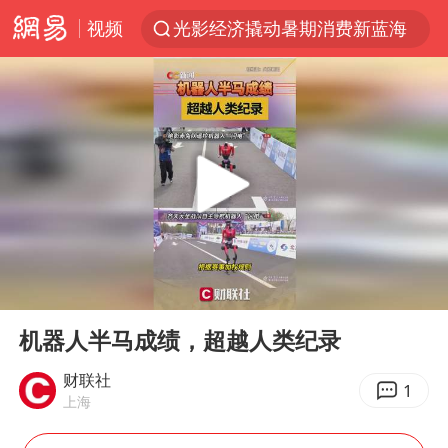
视频
光影经济撬动暑期消费新蓝海
白海豚10级风圈已触及浙江台州
以军士兵把枪口对准中国记者
河南警方公开征集黑恶犯罪线索
谢霆锋演唱会隔空祝王菲生日快乐
方桃子代言广告视频已下架
WTT横滨冠军赛女单四强国乒占三席
00:00
00:30
浙江省发出今年第2号指挥长令
Play
Ent
full
一周大涨超7% 金价为何突然上涨
机器人半马成绩，超越人类纪录
情侣在平潭拍日出时坠崖致一死一伤
财联社
1
上海
生产也能“拼单”了