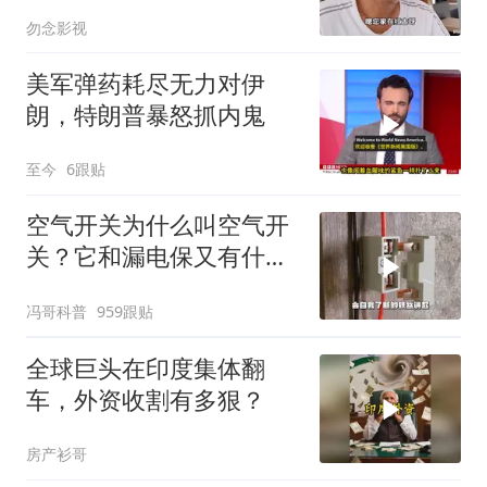
述猫耳洞里的
勿念影视
美军弹药耗尽无力对伊
朗，特朗普暴怒抓内鬼
至今
6跟贴
空气开关为什么叫空气开
关？它和漏电保又有什么
区别？
冯哥科普
959跟贴
全球巨头在印度集体翻
车，外资收割有多狠？
房产衫哥