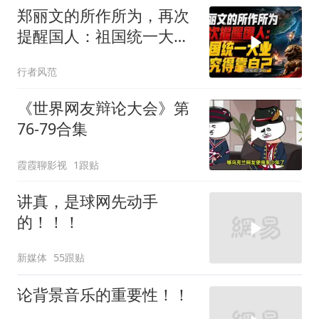
郑丽文的所作所为，再次
提醒国人：祖国统一大
业，终究得靠自己！
行者风范
《世界网友辩论大会》第
76-79合集
霞霞聊影视
1跟贴
讲真，是球网先动手
的！！！
新媒体
55跟贴
论背景音乐的重要性！！