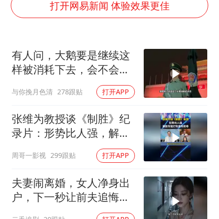
央视新主播李秋莹孙亚鹏亮相
打开网易新闻 体验效果更佳
白海豚登陆前还将加强
娜扎称眼睛恢复情况不太妙
有人问，大鹅要是继续这
河南刑案嫌犯被抓 逃窜时伤害多人
样被消耗下去，会不会灭
经常半夜醒要排查6种疾病
亡？
与你挽月色清
278跟贴
打开APP
三警齐发！多地10级以上雷暴大风
乐享全民健身 共筑健康中国
张维为教授谈《制胜》纪
录片：形势比人强，解放
军能打败美军航母！
周哥一影视
299跟贴
打开APP
夫妻闹离婚，女人净身出
户，下一秒让前夫追悔莫
及！