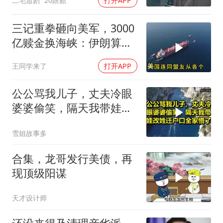
二毛追剧
20跟贴
打开APP
三记重拳砸向美军，3000
亿赎金换海峡：伊朗算准
了特朗普不敢还手
王同学来了
打开APP
公公骂我儿子，丈夫冷眼
婆婆偷笑，隔天我带娃改
姓迁户口全家懵了！
雪姐故事多
合集，龙哥发行美债，再
现顶级阳谋
天才设计师