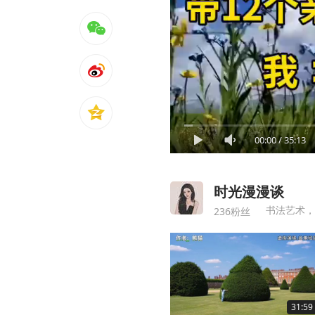
00:00
/
35:13
时光漫漫谈
书法艺术，
236粉丝
31:59