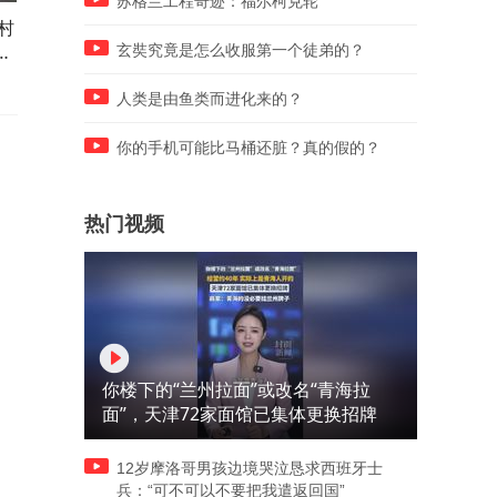
苏格兰工程奇迹：福尔柯克轮
村
89岁退休老教授，给天下所有
婆婆说心情不好，看着我就
你
老年人忠告，看哭了很多人
烦，让搬出去。老公也附和
玄奘究竟是怎么收服第一个徒弟的？
我强势反抗
人类是由鱼类而进化来的？
你的手机可能比马桶还脏？真的假的？
热门视频
你楼下的“兰州拉面”或改名“青海拉
面”，天津72家面馆已集体更换招牌
12岁摩洛哥男孩边境哭泣恳求西班牙士
兵：“可不可以不要把我遣返回国”