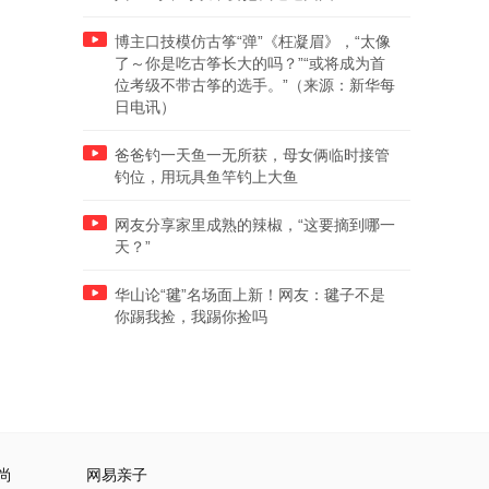
博主口技模仿古筝“弹”《枉凝眉》，“太像
了～你是吃古筝长大的吗？”“或将成为首
位考级不带古筝的选手。”（来源：新华每
日电讯）
爸爸钓一天鱼一无所获，母女俩临时接管
钓位，用玩具鱼竿钓上大鱼
网友分享家里成熟的辣椒，“这要摘到哪一
天？”
华山论“毽”名场面上新！网友：毽子不是
你踢我捡，我踢你捡吗
尚
网易亲子