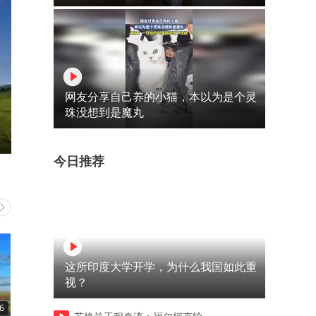
网友分享自己养的小猫，本以为是个灵
珠没想到是魔丸
今日推荐
这所印度大学开学，为什么我国如此重
视？
6
20:53
23:42