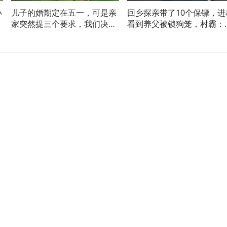
小
儿子的婚期定在五一，可是亲
回乡探亲带了10个保镖，进
送
家突然提三个要求，我们决定
看到养父被锁狗笼，村霸：
取消婚礼
算老几