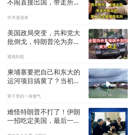
不闹直接出国，带走所有
存款，第二天全家
学术漫游者
美国政局突变，共和党大
批倒戈，特朗普沦为弃
子，中方预判精准
透视到底
柬埔寨要把自己和东大的
运河项目搞黄了？当初可
是吹得天花乱坠
骨子里的一身傲气
难怪特朗普不打了！伊朗
一招吃定美国，最后一
刻，美司令亲自上书