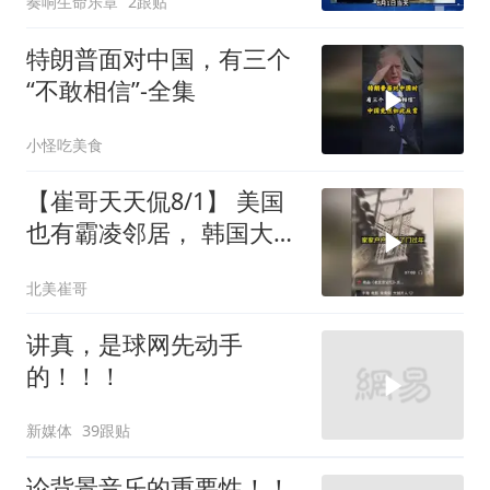
奏响生命乐章
2跟贴
特朗普面对中国，有三个
“不敢相信”-全集
小怪吃美食
【崔哥天天侃8/1】 美国
也有霸凌邻居， 韩国大爷
忍无可忍
北美崔哥
讲真，是球网先动手
的！！！
新媒体
39跟贴
论背景音乐的重要性！！