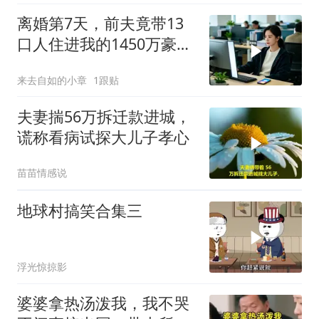
离婚第7天，前夫竟带13
口人住进我的1450万豪
宅，一开门全傻眼
来去自如的小章
1跟贴
夫妻揣56万拆迁款进城，
谎称看病试探大儿子孝心
苗苗情感说
地球村搞笑合集三
浮光惊掠影
婆婆拿热汤泼我，我不哭