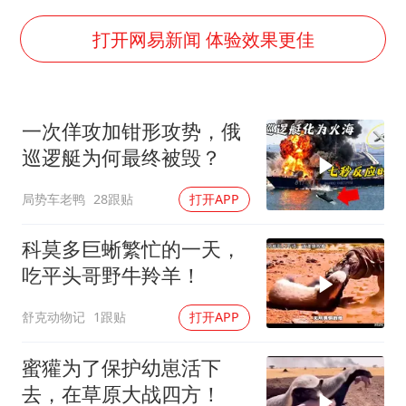
27岁女子成组织卖淫集团主犯被通缉
郑国霖回应去景区上班被保安拦下
打开网易新闻 体验效果更佳
感觉全东北都在等7号
80后女柜员逆袭成4200亿银行副行长
一次佯攻加钳形攻势，俄
中方回应日本广岛核爆81周年
巡逻艇为何最终被毁？
奋进开新局 实干挑大梁
局势车老鸭
28跟贴
打开APP
科莫多巨蜥繁忙的一天，
吃平头哥野牛羚羊！
舒克动物记
1跟贴
打开APP
蜜獾为了保护幼崽活下
去，在草原大战四方！