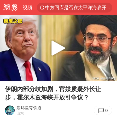
视频
中方回应是否在太平洋海底开采稀土
佛得角门将亮相智利俱乐部主场
宇树科技发行价格150.80元/股
官方回应献血屋不让市民入内躲雨
昆明石林火把节
台风“白海豚”7日起影响上海
吉林一“温度计大楼”读数爆表
00:00
05:24
我国编制完成新版全月地质图
Play
Ent
full
中国五箭齐发反制美国
伊朗内部分歧加剧，官媒质疑外长让
步，霍尔木兹海峡开放引争议？
女子利用漏洞0元薅走3000多件家电
胡塞武装袭扰红海航运行动升级
崩坏星穹铁道
0
山东