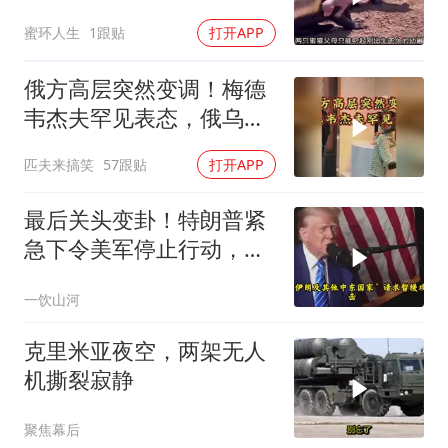
蜜环人生
1跟贴
打开APP
俄方高层突然变调！梅德
韦杰夫罕见表态，俄乌战
争或进入关键阶段
匹夫来搞笑
57跟贴
打开APP
最后关头变卦！特朗普紧
急下令美军停止行动，他
认清了残酷的现实！
一饮山河
克里米亚夜空，两架无人
机撕裂寂静
聚焦幕后