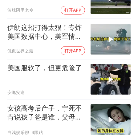
篮球阿里老乡
打开APP
伊朗这招打得太狠！专炸
美国数据中心，美军情报
系统直接瘫痪，比封海峡
侃侃世界之最
打开APP
还致命
美国服软了，但更危险了
安逸安逸
女孩高考后产子，宁死不
肯说孩子爸是谁，父母查
清真相后崩溃大哭
白浅娱乐聊
3跟贴