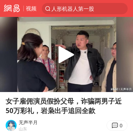
视频
人形机器人第一股
台风“白海豚”登陆 各地各部门全力应对
多地银行上调存款利率
上海地铁4条线路全线停运
4.2平卫生间补漏注胶花1.55万
白海豚路径图
宇树申购 中一签有望赚20万元
00:00
10:14
今日有3只新股申购
Play
Ent
full
武汉3名城管协管员殴打摊主被刑拘
女子雇佣演员假扮父母，诈骗两男子近
50万彩礼，岩枭出手追回全款
白海豚可深入内陆制造大范围风雨
NBA传奇教练老尼尔森去世
无声半月
0
山东