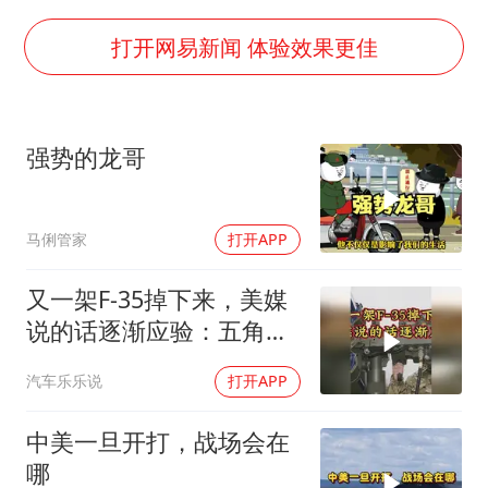
男子结婚8年3个女儿都不是亲生
手机真会“偷听”我们说话吗
打开网易新闻 体验效果更佳
轰-6K到底是不是战略轰炸机
“皋”在低处
强势的龙哥
面对面丨蔡磊：与渐冻症抗争 纵使不敌 也不屈服
5万小车卖不动 微型代步车集体遇冷
马俐管家
打开APP
加沙约14万栋建筑被完全摧毁
从科技创新看开局起步的时与势
又一架F-35掉下来，美媒
说的话逐渐应验：五角大
楼要亏大了
汽车乐乐说
打开APP
中美一旦开打，战场会在
哪