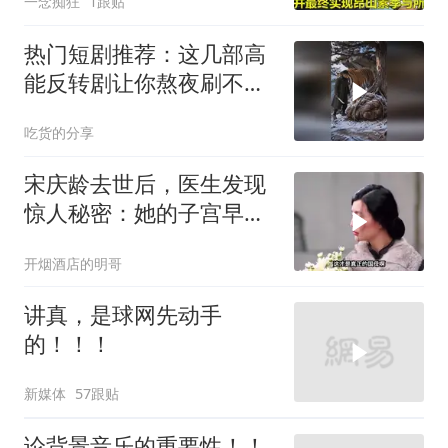
一念痴狂
1跟贴
热门短剧推荐：这几部高
能反转剧让你熬夜刷不
停！
吃货的分享
宋庆龄去世后，医生发现
惊人秘密：她的子宫早就
没了
开烟酒店的明哥
讲真，是球网先动手
的！！！
新媒体
57跟贴
论背景音乐的重要性！！