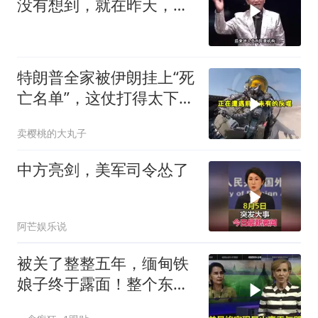
没有想到，就在昨天，对
她来讲，
特朗普全家被伊朗挂上“死
亡名单”，这仗打得太下作
了
卖樱桃的大丸子
中方亮剑，美军司令怂了
阿芒娱乐说
被关了整整五年，缅甸铁
娘子终于露面！整个东南
亚都紧张了？