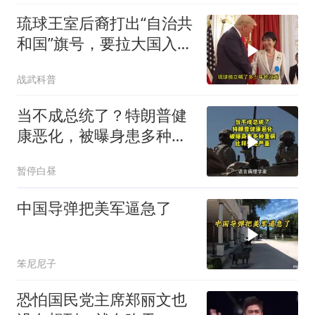
琉球王室后裔打出“自治共
和国”旗号，要拉大国入局
制衡美日
战武科普
当不成总统了？特朗普健
康恶化，被曝身患多种重
病，比拜登还严重
暂停白昼
中国导弹把美军逼急了
笨尼尼子
恐怕国民党主席郑丽文也