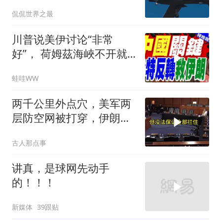
骂，伊朗主动出击把美军
侃侃世界之最
拖进泥潭
川普说美伊讨论“非常
好”， 荷姆茲海峽不开就
出重拳｜帅化民.孙大千.
蛙哇WW
谢寒冰｜辣晚报20260805
两千公里外点穴，美军两
层防空网被打穿，伊朗亮
出的新家伙让五角大楼坐
古人那点事
不住了
讲真，是球网先动手
的！！！
新媒体
39跟贴