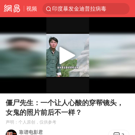
视频
印度暴发金迪普拉病毒
41岁女子为鼓励女儿考上985研究生
郑国霖回应去景区上班被保安拦下
24小时不关空调 电费反而更低？
陕西柞水突发泥石流致1死2失联
“梅姨”已是老年人 死刑或适用受限
“事业单位招聘不是人情买卖”
00:00
00:43
杭州一小区17楼玻璃幕墙爆裂
Play
Ent
full
南大数院院长疑辞职信里写不想干了
僵尸先生：一个让人心酸的穿帮镜头，
女鬼的照片前后不一样？
美国退回1000亿美元关税
声明：个人原创，仅供参考
李亚鹏向地铁吐血女孩捐99999元
靠谱电影君