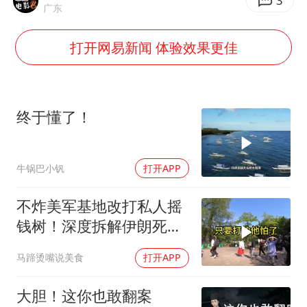
杨某某拒服兵役 不得录用为公务员
3
广东
新华社权威快报|我国编制完成新版全月地质图
打开网易新闻 体验效果更佳
知识产权强国建设驶入“快车道”
要给全体职工“应休尽休”的底气
曝张一鸣下死命令：不依赖AI蒸馏技术
终于懂了！
中国经济展现强大韧性和活力
牛锅巴小钒
打开APP
不炸美军基地改打私人摇
钱树！深度拆解伊朗死掐
特朗普七寸的生死局，这
马蹄烫嘴说美食
打开APP
招到底有多绝？
大胆！这你也敢翻案