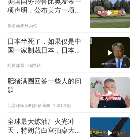
美国国务卿鲁比奥发表一
项声明，公布美方一项重
要决定
慕名而来只为你
日本半死了，如果仅是中
国一家制裁日本，日本可
能还剩一口气
阿搏体育
36跟贴
肥猪满圈回答一些人的问
题
北京作家编剧肥猪满圈
1501跟贴
全球最大炼油厂火光冲
天，特朗普白宫拍桌大