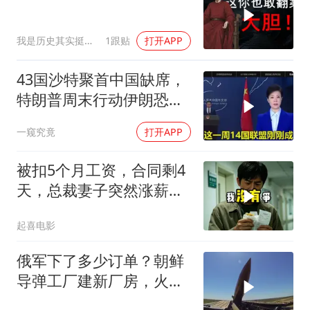
我是历史其实挺有趣
1跟贴
打开APP
43国沙特聚首中国缺席，
特朗普周末行动伊朗恐遭
殃
一窥究竟
打开APP
被扣5个月工资，合同剩4
天，总裁妻子突然涨薪续
签，我递辞呈她慌了
起喜电影
俄军下了多少订单？朝鲜
导弹工厂建新厂房，火星
11让乌军印象深刻