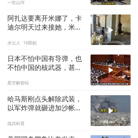
一饮山河
阿扎达要离开米娜了，卡
迪尔明天过来接她，米娜
放手让女儿离开
水云人
16跟贴
日本不怕中国有导弹，也
不怕中国的核武器，甚至
不怕中国的稀土制裁
星空解密站
哈马斯刚点头解除武装，
以军炸弹就砸进加沙帐篷
和居民楼
战武科普