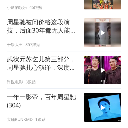
越有味
小影的娱乐
45跟贴
周星驰被问价格这段演
技，后面30年都无人能
及，天才型演员
干饭大王
357跟贴
武状元苏乞儿第三部分，
周星驰扎心演绎，深度解
读经典剧情
尚悦电影
3跟贴
一年一影帝，百年周星驰
(304)
大锤RUNKMD
1跟贴