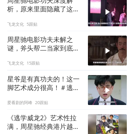
周星驰电影功夫深度解
析，原来里面隐藏了这么
多细节？
飞龙文化
5跟贴
周星驰电影功夫未解之
谜，斧头帮二当家到底是
被谁干飞的？
飞龙文化
15跟贴
星爷是有真功夫的！这一
脚艺术成分很高！＃逃学
威龙
爱看剧的阿峰
20跟贴
《逃学威龙2》艺术性拉
满，周星驰经典港片越品