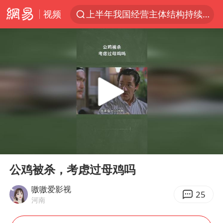
视频
上半年我国经营主体结构持续优化
杭州机场已取消航班388架次
中国籍豪华游艇富商之子在泰国被杀
《披荆斩棘2026》阵容官宣
中国第1高楼阻尼器摆动明显
上海有出现龙卷潜势
国足U17与阿森纳决赛取消 并列冠军
00:00
04:19
《龙餐馆》 冲奖
Play
Ent
full
上门女婿出轨女邻居多年被判重婚罪
公鸡被杀，考虑过母鸡吗
2025年小学教师减少13.19万
嗷嗷爱影视
25
河南
女子发现前夫婚内与第三者育子