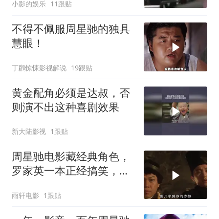
小影的娱乐
11跟贴
不得不佩服周星驰的独具
慧眼！
丁鸊惊悚影视解说
19跟贴
黄金配角必须是达叔，否
则演不出这种喜剧效果
新大陆影视
1跟贴
周星驰电影藏经典角色，
罗家英一本正经搞笑，星
爷作品再添亮点
雨轩电影
1跟贴