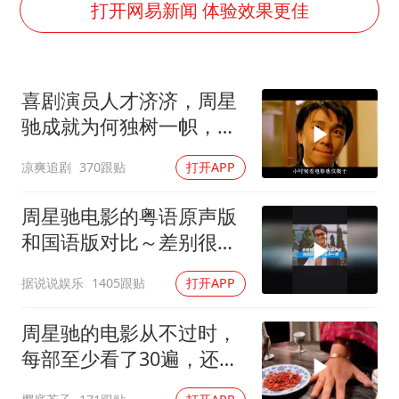
以军士兵把枪口对准中国记者
打开网易新闻 体验效果更佳
笔试第一被劝弃考涉事副校长被撤职
构建更高水平的全民健身公共服务体系
喜剧演员人才济济，周星
男子被沙蜇蜇伤5小时后呼吸困难
驰成就为何独树一帜，他
挡“张雪机车”民进党当局怕什么
人难望其项背
凉爽追剧
370跟贴
打开APP
灌溉水坝被隔成鱼塘 村民投诉20余年
奋力开创中国式现代化建设新局面
周星驰电影的粤语原声版
和国语版对比～差别很
大！讲粤语的星爷才是他
据说说娱乐
1405跟贴
打开APP
自己！
周星驰的电影从不过时，
每部至少看了30遍，还是
很喜欢看