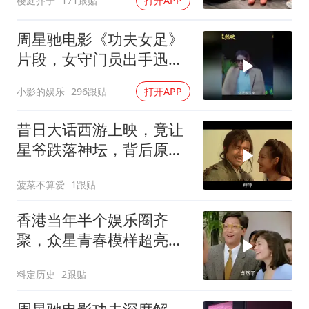
樱庭芥子
171跟贴
打开APP
周星驰电影《功夫女足》
片段，女守门员出手迅
猛，一次比一次搞笑
小影的娱乐
296跟贴
打开APP
昔日大话西游上映，竟让
星爷跌落神坛，背后原因
揭秘
菠菜不算爱
1跟贴
香港当年半个娱乐圈齐
聚，众星青春模样超亮
眼，星爷现身瞬间惊艳
料定历史
2跟贴