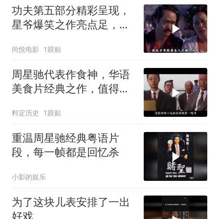
功夫第五部分精彩呈现，
星爷爆笑之作亮点足，艺
术成分相当高
尚悦电影
1跟贴
周星驰代表作食神，华语
美食片经典之作，值得深
度品味
料定历史
1跟贴
重温周星驰经典粤语片
段，每一帧都是回忆杀
小影的娱乐
为了这块儿表安排了一出
好戏