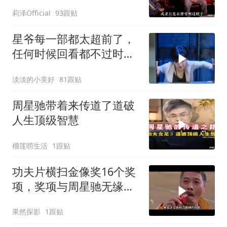
莉泽Official
93跟贴
星爷每一部都太超前了，
任何时候回看都不过时，
后劲十足
淡淡的小美好
81跟贴
周星驰带着来传道了道破
人生顶级智慧
榴莲唠生活
1跟贴
功夫片横扫金像奖16个奖
项，奖项与周星驰无缘，
一年一影帝百年周星驰
果然探影
1跟贴