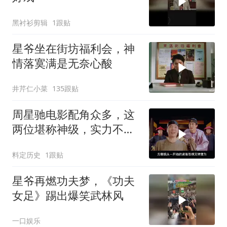
黑衬衫剪辑
1跟贴
星爷坐在街坊福利会，神
情落寞满是无奈心酸
井芹仁小菜
135跟贴
周星驰电影配角众多，这
两位堪称神级，实力不容
小觑
料定历史
1跟贴
星爷再燃功夫梦，《功夫
女足》踢出爆笑武林风
一口娱乐