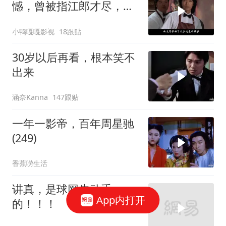
憾，曾被指江郎才尽，背
后真相揭秘
小鸭嘎嘎影视
18跟贴
30岁以后再看，根本笑不
出来
涵奈Kanna
147跟贴
一年一影帝，百年周星驰
(249)
香蕉唠生活
讲真，是球网先动手
App内打开
的！！！