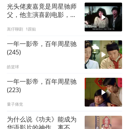
光头佬麦嘉竟是周星驰师
父，他主演喜剧电影，承
载无数人童年
嵩仔聊剧
1跟贴
一年一影帝，百年周星驰
(245)
皓篮球
一年一影帝，百年周星驰
(223)
量子痛觉
为什么说《功夫》能成为
华语影片的神作，离不开