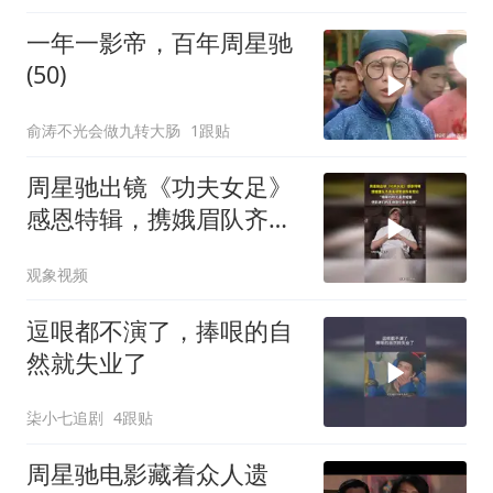
一年一影帝，百年周星驰
(50)
俞涛不光会做九转大肠
1跟贴
周星驰出镜《功夫女足》
感恩特辑，携娥眉队齐声
高喊致谢所有观众
观象视频
逗哏都不演了，捧哏的自
然就失业了
柒小七追剧
4跟贴
周星驰电影藏着众人遗