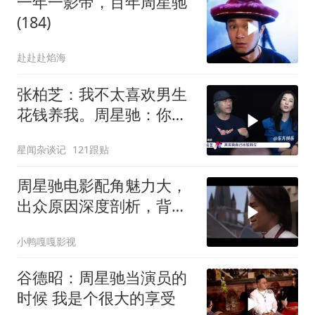
一年一影帝，百年周星驰
(184)
赴赴赴焰海
张柏芝：我不太喜欢男生
花钱养我。周星驰：你不
早说
星闻杂谈记
121跟贴
周星驰电影配角魅力大，
出众原因深度剖析，背后
故事值得细品
小鸭嘎嘎影视
谷德昭：周星驰当演员的
时候 我是个很大的享受