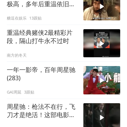
极高，多年后重温依旧动
人
糖逗在娱乐
13跟贴
重温经典赌侠2最精彩片
段，隔山打牛永不过时
南方的冬天
一年一影帝，百年周星驰
(283)
GAI周延
3跟贴
周星驰：枪法不在行，飞
刀才是绝活！这部电影你
看过吗？