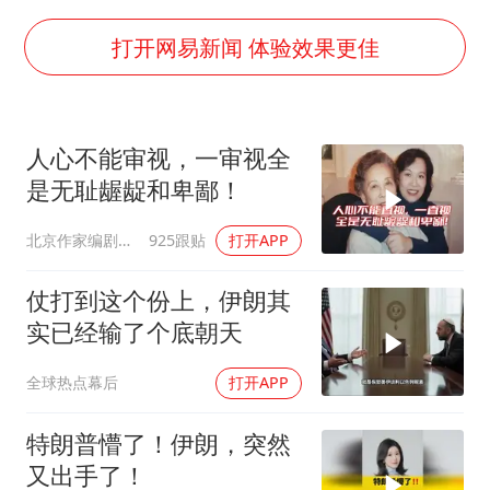
U17国足三连胜晋级明日之星半决赛
胡彦斌获《歌手2026》歌王
打开网易新闻 体验效果更佳
胜宏科技：股票交易异常波动
美股存储板块集体大跌
人心不能审视，一审视全
东航：国内客票提前14天免费退改
是无耻龌龊和卑鄙！
名创优品回应女子吐槽内裤质量差
北京作家编剧肥猪满圈
925跟贴
打开APP
日本试射“战斧”导弹，国防部回应
胡彦斌韩磊 谁帮谁
仗打到这个份上，伊朗其
实已经输了个底朝天
夯实基础开新局
全球热点幕后
打开APP
特朗普懵了！伊朗，突然
又出手了！