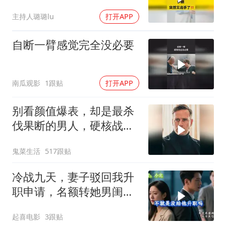
主持人璐璐lu
打开APP
自断一臂感觉完全没必要
南瓜观影
1跟贴
打开APP
别看颜值爆表，却是最杀
伐果断的男人，硬核战术
犯罪片来袭
鬼菜生活
517跟贴
冷战九天，妻子驳回我升
职申请，名额转她男闺
蜜，我转身办妥1件事
起喜电影
3跟贴