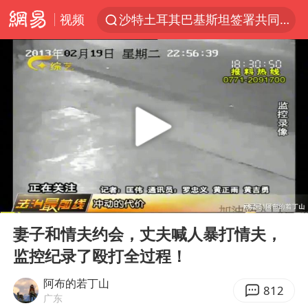
视频
沙特土耳其巴基斯坦签署共同防务协议
武汉市人大常委会副主任林文书被查
“电影+”如何激发千亿级消费新活力？
全球首个长时储能一体化产业园量产
台风白海豚已进入24小时警戒线
“秋天的第一杯奶茶”6岁了
上海：台风白海豚或将带来龙卷风
00:00
09:04
四川宜宾市高县4.9级地震致1人死亡
Play
Ent
full
中巨芯：上半年归母净利润1405.77万元
妻子和情夫约会，丈夫喊人暴打情夫，
监控纪录了殴打全过程！
38岁演员求职万岁山NPC成功
国乒男单横滨冠军赛全军覆没
阿布的若丁山
812
广东