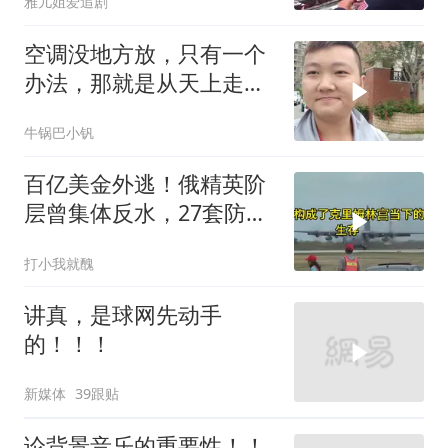
雅儿姐爱追剧
空调没地方放，只有一个
办法，那就是从天上走，
老师傅一招拿下
牛锅巴小钒
百亿美金外逃！俄精英阶
层曾集体反水，27套防空
系统围死堡垒
打小我就醜
讲真，是球网先动手
的！！！
新媒体
39跟贴
论背景音乐的重要性！！