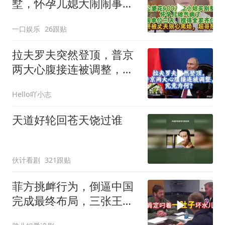
墅，怀孕儿媳大闹闹事，
被老公狠心离婚
一口娱乐
26跟贴
拉夫罗夫突然登顶，普京
两大心腹接连被调整，究
竟为何？
Hello吖小志
天道好轮回苍天饶过谁
伙计看剧
321跟贴
菲方挑衅行为，倒逼中国
完成最终布局，三张王牌
现身黄岩岛