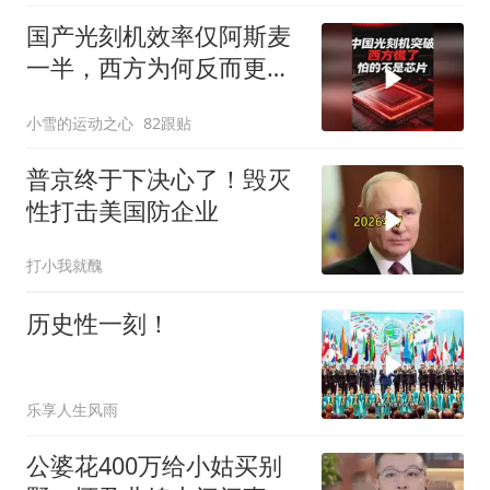
国产光刻机效率仅阿斯麦
一半，西方为何反而更
慌？
小雪的运动之心
82跟贴
普京终于下决心了！毁灭
性打击美国防企业
打小我就醜
历史性一刻！
乐享人生风雨
公婆花400万给小姑买别