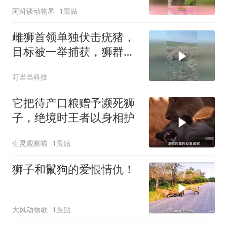
阿哲谈动物界
1跟贴
雌狮首领单独伏击疣猪，
目标被一举捕获，狮群里
所有成员纷纷登场
叮当当科技
它把待产口粮赠予濒死狮
子，绝境时王者以身相护
生灵观察喵
1跟贴
狮子和鬣狗的爱恨情仇！
大风动物歌
1跟贴