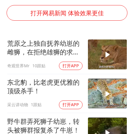
郑国霖回应去景区上班被保安拦下
曝韩足协曾为外籍裁判安排性招待
打开网易新闻 体验效果更佳
深圳地面沉降致车辆损坏系谣言
OpenAI免费版将升级为GPT-5.6 Luna
荒原之上独自抚养幼崽的
中方回应是否在太平洋海底开采稀土
雌狮，在拒绝雄狮的求偶
奋进开新局 实干挑大梁
时，竟然被用饥饿来报复
奇观世界Mr
10跟贴
打开APP
东北豹，比老虎更优雅的
顶级杀手！
采云讲动物
1跟贴
打开APP
野牛群弄死狮子幼崽，转
头被狮群报复杀了牛崽！