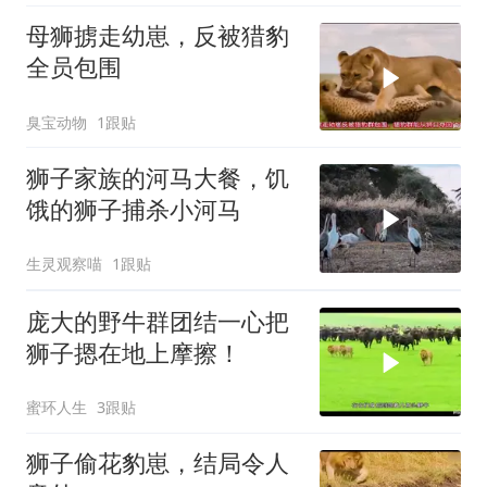
母狮掳走幼崽，反被猎豹
全员包围
臭宝动物
1跟贴
狮子家族的河马大餐，饥
饿的狮子捕杀小河马
生灵观察喵
1跟贴
庞大的野牛群团结一心把
狮子摁在地上摩擦！
蜜环人生
3跟贴
狮子偷花豹崽，结局令人