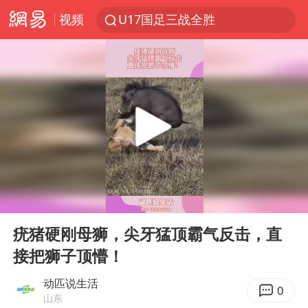
视频
U17国足三战全胜
秋天的第一杯奶茶安排上了吗
美股三大指数集体收跌 西数跌超13%
法国下周开始禁止未经同意的电话营销
台风白海豚登陆地点更新
巡查组提问 工作人员偷用手机查答案
看守所辅警收受10万获刑1年
00:00
00:11
国家气候中心：8月将有4轮高温过程，部分地区可达40℃～45℃
Play
Ent
full
宇树科技 打新
疣猪硬刚母狮，尖牙猛顶霸气反击，直
接把狮子顶懵！
台风白海豚进入48小时警戒线
贵州轮胎子公司获美国退税8136万
动匹说生活
0
山东