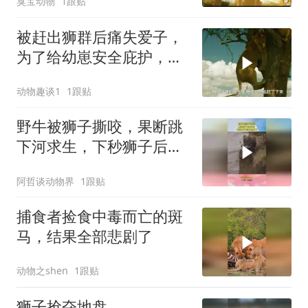
臭宝动物
1跟贴
被赶出狮群后痛失爱子，
为了给幼崽安全庇护，狮
子妈妈卑微求和却遭驱
动物趣谈1
1跟贴
赶，看母狮卡丽如何用狩
猎夺回体面
野牛被狮子撕咬，果断跳
下河求生，下秒狮子后悔
也晚了
阿哲谈动物界
1跟贴
捕食者捡食中毒而亡的斑
马，结果全部悲剧了
动物之shen
1跟贴
狮子抢夺地盘