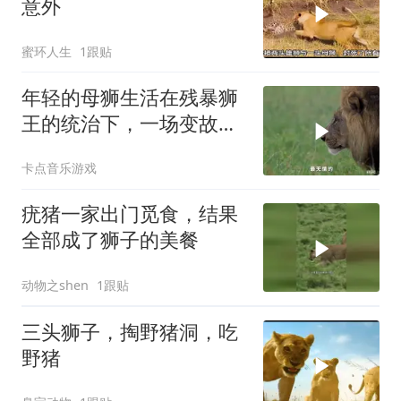
意外
蜜环人生
1跟贴
年轻的母狮生活在残暴狮
王的统治下，一场变故让
她走了一条不归
卡点音乐游戏
疣猪一家出门觅食，结果
全部成了狮子的美餐
动物之shen
1跟贴
三头狮子，掏野猪洞，吃
野猪