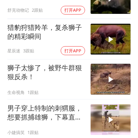
舒克动物记
2跟贴
打开APP
猎豹狩猎羚羊，复杀狮子
的精彩瞬间
星辰迷
3跟贴
打开APP
狮子太惨了，被野牛群狠
狠反杀！
生命视角
1跟贴
男子穿上特制的刺猬服，
想要抓捕雄狮，下幕直接
吓出冷汗
小婕搞笑
1跟贴