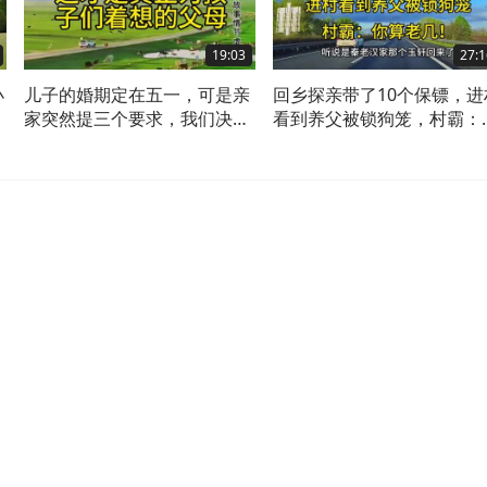
19:03
27:1
小
儿子的婚期定在五一，可是亲
回乡探亲带了10个保镖，进
送
家突然提三个要求，我们决定
看到养父被锁狗笼，村霸：
取消婚礼
算老几