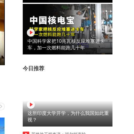
中国科学家把10兆瓦核反应堆塞进卡
车，加一次燃料能跑几十年
今日推荐
这所印度大学开学，为什么我国如此重
视？