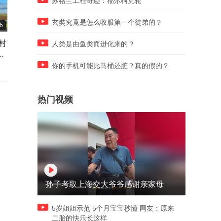
苏格兰工程奇迹：福尔柯克轮
玄奘究竟是怎么收服第一个徒弟的？
6
20:53
23:42
村
89岁退休老教授，给天下所有
婆婆说心情不好，看着我就
人类是由鱼类而进化来的？
你
老年人忠告，看哭了很多人
烦，让搬出去。老公也附和
我强势反抗
你的手机可能比马桶还脏？真的假的？
热门视频
孙子考取上海交大爷爷感谢亲家母
5岁姐姐示范 5个月宝宝秒懂 网友：原来
二胎的快乐长这样