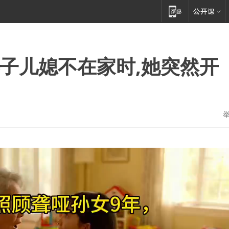
儿子儿媳不在家时,她突然开