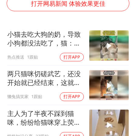
OpenAI为免费用户升级GPT-5.6 Luna
打开网易新闻 体验效果更佳
“不建议大家买深色蛋糕”
985博士后被曝在妻子孕期出轨后续
小猫去吃大狗的奶，导致
公司“上四休三”但要降薪1000元
小狗都没法吃了，猫：我
男子杀人后逃进深山21年活得像野人
是狗娘养的！
热点推送
1跟贴
打开APP
如何把百年大党建设得更加坚强有力？
两只猫咪切磋武艺，还没
开始就已经结束，这就是
三脚猫功夫！
懒兔搞笑家
1跟贴
打开APP
主人为了半夜不踩到猫
咪，纷纷给猫咪穿上荧光
衣服那一刻，笑死了