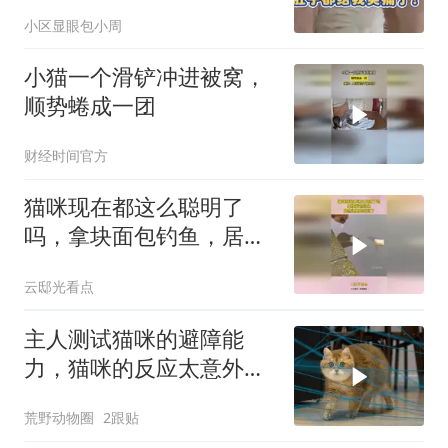
都给我笑痛了！
小区显眼包小周
小猫一个滑铲冲进被窝，
顺势蜷成一团
财经时间官方
猫咪现在都这么聪明了
吗，拿块面包钓鱼，居然
还真的吃到了！
云邸光看点
主人测试猫咪的避障能
力，猫咪的反应太意外，
直接笑不活了
荒野动物圈
2跟贴