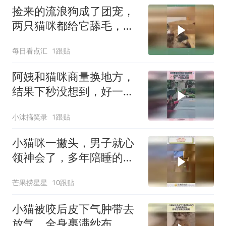
捡来的流浪狗成了团宠，
两只猫咪都给它舔毛，网
友：热情的都有点不好意
每日看点汇
1跟贴
思了
阿姨和猫咪商量换地方，
结果下秒没想到，好一个
先礼后兵！
小沫搞笑录
1跟贴
小猫咪一撇头，男子就心
领神会了，多年陪睡的默
契！
芒果捞星星
10跟贴
小猫被咬后皮下气肿带去
放气，全身裹满纱布，目