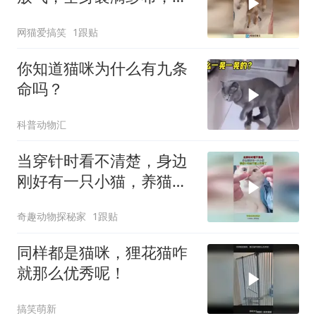
前还没度过危险期！
网猫爱搞笑
1跟贴
你知道猫咪为什么有九条
命吗？
科普动物汇
当穿针时看不清楚，身边
刚好有一只小猫，养猫十
年终于派上用场了
奇趣动物探秘家
1跟贴
同样都是猫咪，狸花猫咋
就那么优秀呢！
搞笑萌新