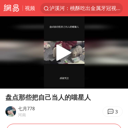
视频
泸溪河：桃酥吃出金属牙冠视频不实
美国将对多晶硅衍生品加征15%关税
四川宜宾市发生5.0级左右地震
改名后的“青海拉面”店
泰国校园枪击案死亡人数升至7人
1岁宝宝碰坏纸巾盒 宝妈被索赔924元
泰高官回应中国人在泰遭歧视：全面调查
00:00
04:32
女子开一天一夜空调后二氧化碳中毒
Play
Ent
full
97岁英国奶奶飞上天再破吉尼斯纪录
盘点那些把自己当人的喵星人
“空调24小时开着更省电”不实
七月778
3
河南
70多岁父亲独自坐车到上海看望女儿