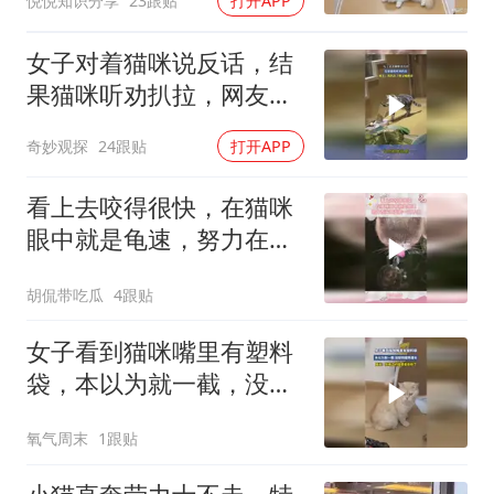
悦悦知识分享
23跟贴
打开APP
女子对着猫咪说反话，结
果猫咪听劝扒拉，网友：
真扒拉了你又喊救命
奇妙观探
24跟贴
打开APP
看上去咬得很快，在猫咪
眼中就是龟速，努力在天
赋面前一文不值
胡侃带吃瓜
4跟贴
女子看到猫咪嘴里有塑料
袋，本以为就一截，没想
到越来越长
氧气周末
1跟贴