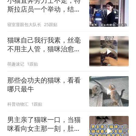
小猫直奔劳力士不走，特
斯拉店员一个举动，结果
让所有人傻眼
寝室显眼包大队长
25跟贴
猫咪自己我行我素，丝毫
不用主人管，猫咪治愈一
切！
萌趣速记
1跟贴
那些会功夫的猫咪，看看
哪只最牛
科普动物汇
1跟贴
男主亲了猫咪一口，当猫
咪看向女主那一刻，肚子