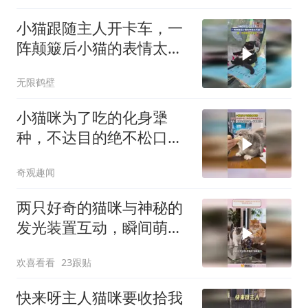
小猫跟随主人开卡车，一
阵颠簸后小猫的表情太可
爱了
无限鹤壁
小猫咪为了吃的化身犟
种，不达目的绝不松口，
难怪犟种毛那么长
奇观趣闻
两只好奇的猫咪与神秘的
发光装置互动，瞬间萌翻
全场！
欢喜看看
23跟贴
快来呀主人猫咪要收拾我