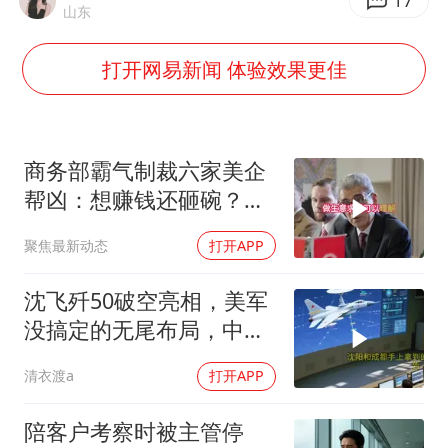
钟睒睒：必须限制电商平台权力
17
山东
SK海力士回应“或出售重庆工厂”传闻
打开网易新闻 体验效果更佳
费大厨不自称“大王”了
医疗垃圾做手机壳 这也是谋财害命
武契奇：欧洲已处于大战边缘
商务部霸气制裁六家美企
7月CPI同比上涨0.5% 经济内生增长动力持续增强
帮凶：想赚钱还砸碗？没
门！
女孩每天“拼豆”拼坏眼睛
聚焦最新动态
打开APP
下党之路
沈飞歼50破空亮相，美军
没搞定的无尾布局，中国
已经飞了一年半
清衣渡a
打开APP
陪客户考察时被主管停