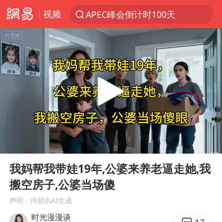
视频
APEC峰会倒计时100天
新能源汽车产业链提速
众星发文悼念秦焰
苏州河水抢排翻泄至黄浦江
“还不如不放假”
辽宁28名务农人员中暑死亡？官方辟谣
独闯南太行失联女子遗体已找到
00:00
32:11
白海豚突然大拐弯 走出罕见路线
Play
Ent
full
大连一起飞航班因乘客可乐爆瓶折返
我妈帮我带娃19年,公婆来养老逼走她,我
搬空房子,公婆当场傻
百花奖闭幕式节目单正式揭晓
声明：内容由AI生成
血指纹匹配成功，20年悬案告破！凶手被执行死刑
时光漫漫谈