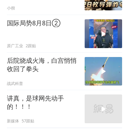
杀，普京2动作
小彻
国际局势8月8日②
原广工业
2跟贴
后院烧成火海，白宫悄悄
收回了拳头
战武科普
讲真，是球网先动手
的！！！
新媒体
57跟贴