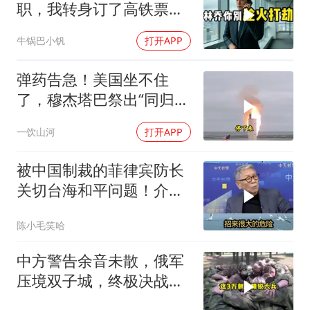
职，我转身订了高铁票。
2小时后总监急疯了：12
牛锅巴小钒
打开APP
亿合同没你根本签不了
弹药告急！美国坐不住
了，穆杰塔巴祭出“同归于
尽”绝招，暴露致命短板
一饮山河
打开APP
被中国制裁的菲律宾防长
关切台海和平问题！介文
汲：手伸的太长了
陈小毛笑哈
中方警告余音未散，俄军
压境双子城，终极决战开
打，俄向亚洲借兵