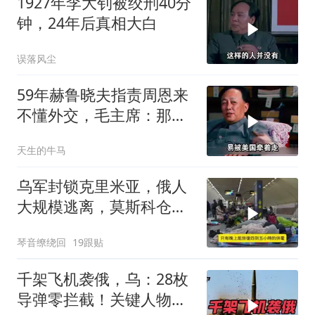
1927年李大钊被绞刑40分
钟，24年后真相大白
误落风尘
59年赫鲁晓夫指责周恩来
不懂外交，毛主席：那我
也送你一顶帽子
天生的牛马
乌军封锁克里米亚，俄人
大规模逃离，莫斯科仓库
遭袭
琴音缭绕回
19跟贴
千架飞机袭俄，乌：28枚
导弹零拦截！关键人物被