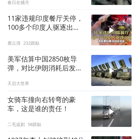
春日在捕月
11家违规印度餐厅关停，
100多个印度人驱逐出
境！
鹿云清
232跟贴
美军估算中国2850枚导
弹，对比伊朗消耗后发现
一个尴尬现实
天启大世界
女骑车撞向右转弯的豪
车，这是谁的责任！
二毛追剧
58跟贴