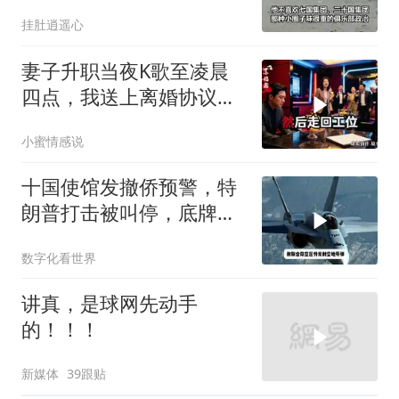
约，和中国合作
挂肚逍遥心
妻子升职当夜K歌至凌晨
四点，我送上离婚协议果
盘，隔天她拦在公司门
小蜜情感说
口：我们谈谈
十国使馆发撤侨预警，特
朗普打击被叫停，底牌将
看穿
数字化看世界
讲真，是球网先动手
的！！！
新媒体
39跟贴