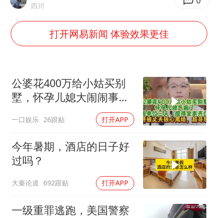
国防部：坚决反制任何闹海挑衅图谋
0
四川
四川宜宾市高县发生4.9级地震
打开网易新闻 体验效果更佳
台湾海峡南口北上船舶实施交通管制
“新疆阿勒泰八月能滑雪”不实
江苏发布台风蓝色预警
公婆花400万给小姑买别
向鹏0-3不敌张本智和
墅，怀孕儿媳大闹闹事，
被老公狠心离婚
今日立秋你咬秋了吗
一口娱乐
26跟贴
打开APP
东方之约 相约未来
今年暑期，酒店的日子好
过吗？
大秦论道
692跟贴
打开APP
一级重罪逃跑，美国警察