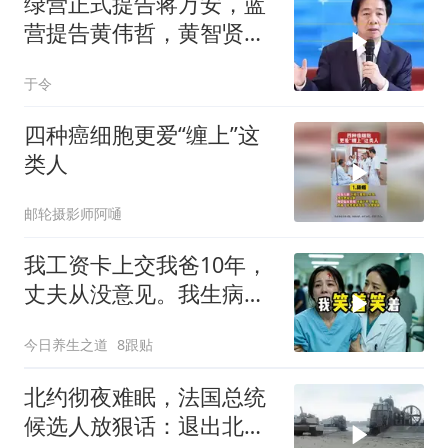
绿营正式提告蒋万安，蓝
营提告黄伟哲，黄智贤不
装了？
于令
四种癌细胞更爱“缠上”这
类人
邮轮摄影师阿嗵
我工资卡上交我爸10年，
丈夫从没意见。我生病住
院急需手术费时
今日养生之道
8跟贴
北约彻夜难眠，法国总统
候选人放狠话：退出北