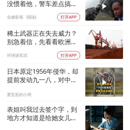
没惯着他，警车差点搞报
废
业健影视
3跟贴
打开APP
稀土武器正在失去威力？
别急着信，先看看欧洲军
工现在急成啥样了
环球谈军武
打开APP
日本原定1956年侵华，却
提前发动九一八，对中国
是福是祸？
爱竞彩的小周
表姐叫我过去签个字，到
地方才知道是给她女儿婚
房做无限连带担保