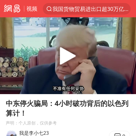
视频
我国货物贸易进出口超30万亿元
上半年我国机械工业经济运行稳中有进
台风白海豚加强
官方通报教师招聘笔试前13名被淘汰
国防部回应日本试射“战斧”导弹
广东雷州通报特教老师招聘违规事件
A股三大股指收涨
00:00
08:00
“立秋的第一杯奶茶”又爆单了
Play
Ent
full
泰国校园枪击案死亡人数升至7人
中东停火骗局：4小时破功背后的以色列
算计！
泰国枪击案凶手先杀祖父母后行凶
声明：个人原创，仅供参考
宇树科技中一签需缴款7.54万元
我是李小七23