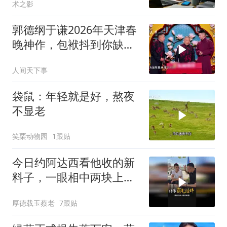
术之影
郭德纲于谦2026年天津春
晚神作，包袱抖到你缺氧
笑到肚子疼！
人间天下事
袋鼠：年轻就是好，熬夜
不显老
笑栗动物园
1跟贴
今日约阿达西看他收的新
料子，一眼相中两块上乘
挂件！
厚德载玉蔡老
7跟贴