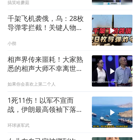
搞笑哈蘑菇
千架飞机袭俄，乌：28枚
导弹零拦截！关键人物被
杀，普京2动作
小彻
相声界传来噩耗！大家熟
悉的相声大师不幸离世，
网友：一路好走！
如果你会喜欢上第二个人
1死11伤！以军不宣而
战，伊朗最高领袖下落不
明？特朗普发出通牒
环球谈军武