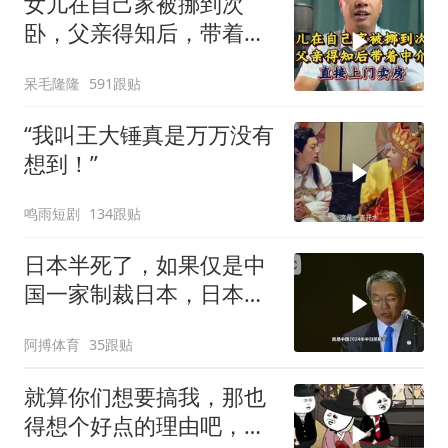
女儿在自己家被挪到次
卧，父亲得知后，带着中
介直接上门卖房
呆毛隆隆
591跟贴
“我叫王大锤真是万万没有
想到！”
鸣雨短剧
134跟贴
日本半死了，如果仅是中
国一家制裁日本，日本可
能还剩一口气
阿搏体育
35跟贴
就算你们想要搞我，那也
得想个好点的理由吧，这