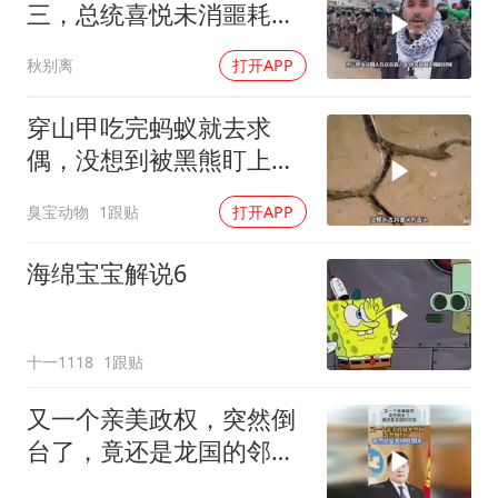
三，总统喜悦未消噩耗降
临
秋别离
打开APP
穿山甲吃完蚂蚁就去求
偶，没想到被黑熊盯上
了！
臭宝动物
1跟贴
打开APP
海绵宝宝解说6
十一1118
1跟贴
又一个亲美政权，突然倒
台了，竟还是龙国的邻
国！