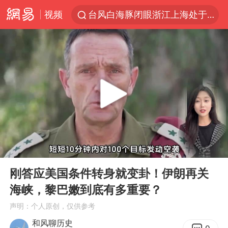
视频
台风白海豚闭眼浙江上海处于危险半圆
伊斯兰版北约来了吗
新疆阿克苏地震
香港宏福苑火灾或由烟头引起
中国父女泰国骑摩托车坠崖1死1伤
网约车司机充电时猝死保险拒赔
浙江台州《告全体市民书》
00:00
06:29
四川宜宾3.4级地震
Play
Ent
full
周末打虎 宋致远被查
刚答应美国条件转身就变卦！伊朗再关
海峡，黎巴嫩到底有多重要？
多所高校取消艺考
声明：个人原创，仅供参考
陕西柞水泥石流已致2死 仍有1人失联
和风聊历史