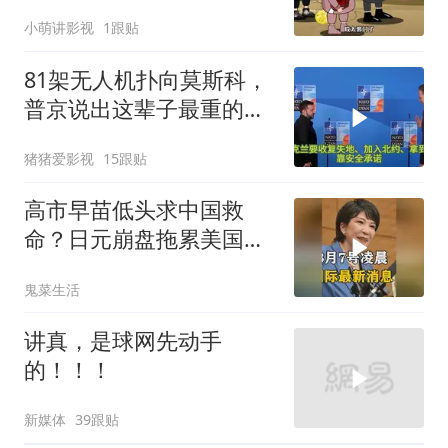
这...他不成立啊
小萌讲影视
1跟贴
81架无人机扑向莫斯科，
普京说出这辈子最重的一
句话
猪猪爱影视
15跟贴
高市早苗低头求中国救
命？日元崩盘拖累美国下
水！川普也坐不住了
鬼菜生活
讲真，是球网先动手
的！！！
新媒体
39跟贴