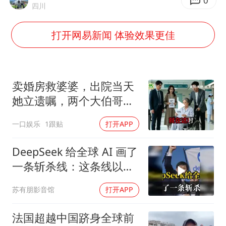
上半年国内居民出游人次34.63亿
0
四川
刘浩存百花奖开幕式红裙起舞
打开网易新闻 体验效果更佳
“南湖号”盾构机下线
店主称换“青海拉面”招牌后生意更好
泰国初中生饮弹自尽前开了26枪
卖婚房救婆婆，出院当天
习近平心系体育强国建设
她立遗嘱，两个大伯哥傻
眼
一口娱乐
1跟贴
打开APP
DeepSeek 给全球 AI 画了
一条斩杀线：这条线以下
的，趁早都别干了！
苏有朋影音馆
打开APP
法国超越中国跻身全球前